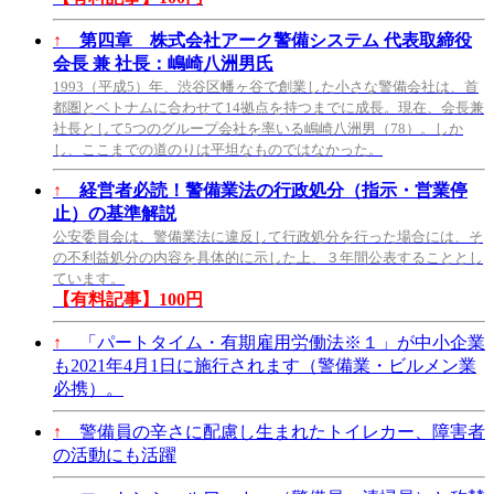
↑
第四章 株式会社アーク警備システム 代表取締役
会長 兼 社長：嶋崎八洲男氏
1993（平成5）年、渋谷区幡ヶ谷で創業した小さな警備会社は、首
都圏とベトナムに合わせて14拠点を持つまでに成長。現在、会長兼
社長として5つのグループ会社を率いる嶋崎八洲男（78）。しか
し、ここまでの道のりは平坦なものではなかった。
↑
経営者必読！警備業法の行政処分（指示・営業停
止）の基準解説
公安委員会は、警備業法に違反して行政処分を行った場合には、そ
の不利益処分の内容を具体的に示した上、３年間公表することとし
ています。
【有料記事】100円
↑
「パートタイム・有期雇用労働法※１」が中小企業
も2021年4月1日に施行されます（警備業・ビルメン業
必携）。
↑
警備員の辛さに配慮し生まれたトイレカー、障害者
の活動にも活躍