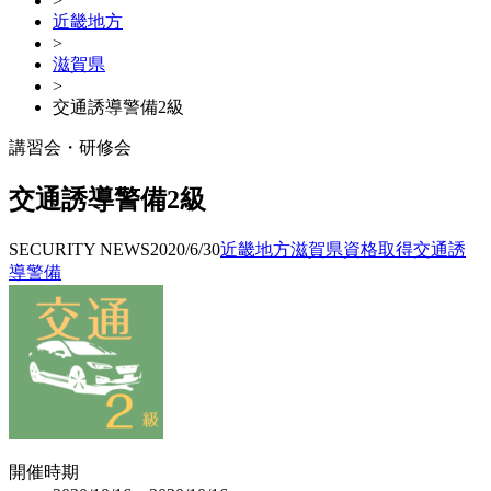
>
近畿地方
>
滋賀県
>
交通誘導警備2級
講習会・研修会
交通誘導警備2級
SECURITY NEWS
2020/6/30
近畿地方
滋賀県
資格取得
交通誘
導警備
開催時期