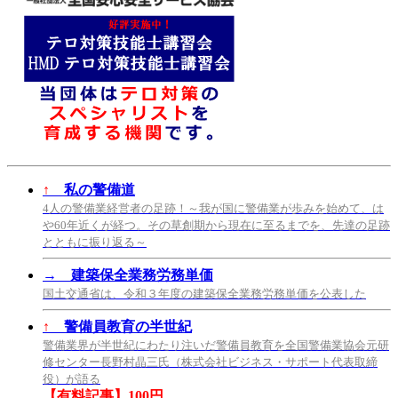
↑
私の警備道
4人の警備業経営者の足跡！～我が国に警備業が歩みを始めて、は
や60年近くが経つ。その草創期から現在に至るまでを、先達の足跡
とともに振り返る～
→
建築保全業務労務単価
国土交通省は、令和３年度の建築保全業務労務単価を公表した
↑
警備員教育の半世紀
警備業界が半世紀にわたり注いだ警備員教育を全国警備業協会元研
修センター長野村晶三氏（株式会社ビジネス・サポート代表取締
役）が語る
【有料記事】100円