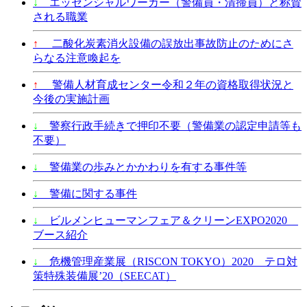
↓
エッセンシャルワーカー（警備員・清掃員）と称賛
される職業
↑
二酸化炭素消火設備の誤放出事故防止のためにさ
らなる注意喚起を
↑
警備人材育成センター令和２年の資格取得状況と
今後の実施計画
↓
警察行政手続きで押印不要（警備業の認定申請等も
不要）
↓
警備業の歩みとかかわりを有する事件等
↓
警備に関する事件
↓
ビルメンヒューマンフェア＆クリーンEXPO2020
ブース紹介
↓
危機管理産業展（RISCON TOKYO）2020 テロ対
策特殊装備展’20（SEECAT）