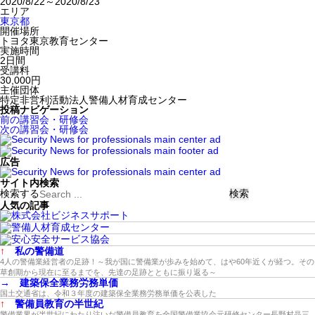
2020/8/22～2020/8/23
エリア
東京都
開催場所
トヨタ東京教育センター
実施時間
2日間
受講料
30,000円
主催団体
特定非営利活動法人警備人材育成センター
投稿ナビゲーション
前の講習会・研修会
次の講習会・研修会
広告
サイト内検索
検索する
人気の記事
↑
私の警備道
4人の警備業経営者の足跡！～我が国に警備業が歩みを始めて、はや60年近くが経つ。その
草創期から現在に至るまでを、先達の足跡とともに振り返る～
→
建築保全業務労務単価
国土交通省は、令和３年度の建築保全業務労務単価を公表した
↑
警備員教育の半世紀
警備業界が半世紀にわたり注いだ警備員教育を全国警備業協会元研修センター長野村晶三