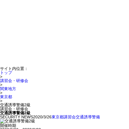
サイト内位置：
トップ
>
講習会・研修会
>
関東地方
>
東京都
>
交通誘導警備2級
講習会・研修会
交通誘導警備2級
SECURITY NEWS
2020/3/26
東京都
講習会
交通誘導警備
開催時期