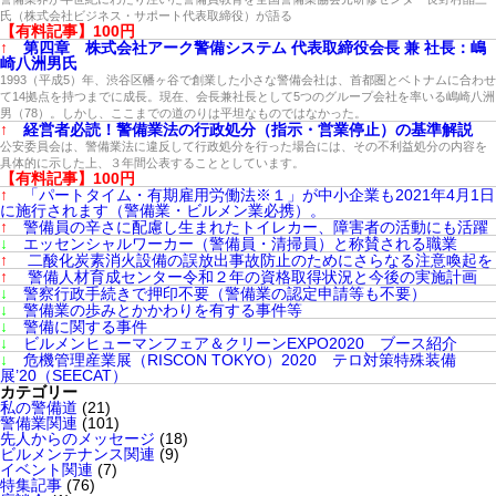
氏（株式会社ビジネス・サポート代表取締役）が語る
【有料記事】100円
↑
第四章 株式会社アーク警備システム 代表取締役会長 兼 社長：嶋
崎八洲男氏
1993（平成5）年、渋谷区幡ヶ谷で創業した小さな警備会社は、首都圏とベトナムに合わせ
て14拠点を持つまでに成長。現在、会長兼社長として5つのグループ会社を率いる嶋崎八洲
男（78）。しかし、ここまでの道のりは平坦なものではなかった。
↑
経営者必読！警備業法の行政処分（指示・営業停止）の基準解説
公安委員会は、警備業法に違反して行政処分を行った場合には、その不利益処分の内容を
具体的に示した上、３年間公表することとしています。
【有料記事】100円
↑
「パートタイム・有期雇用労働法※１」が中小企業も2021年4月1日
に施行されます（警備業・ビルメン業必携）。
↑
警備員の辛さに配慮し生まれたトイレカー、障害者の活動にも活躍
↓
エッセンシャルワーカー（警備員・清掃員）と称賛される職業
↑
二酸化炭素消火設備の誤放出事故防止のためにさらなる注意喚起を
↑
警備人材育成センター令和２年の資格取得状況と今後の実施計画
↓
警察行政手続きで押印不要（警備業の認定申請等も不要）
↓
警備業の歩みとかかわりを有する事件等
↓
警備に関する事件
↓
ビルメンヒューマンフェア＆クリーンEXPO2020 ブース紹介
↓
危機管理産業展（RISCON TOKYO）2020 テロ対策特殊装備
展’20（SEECAT）
カテゴリー
私の警備道
(21)
警備業関連
(101)
先人からのメッセージ
(18)
ビルメンテナンス関連
(9)
イベント関連
(7)
特集記事
(76)