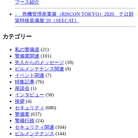
ブース紹介
↓
危機管理産業展（RISCON TOKYO）2020 テロ対
策特殊装備展’20（SEECAT）
カテゴリー
私の警備道
(21)
警備業関連
(101)
先人からのメッセージ
(18)
ビルメンテナンス関連
(9)
イベント関連
(7)
特集記事
(76)
座談会
(1)
インタビュー
(58)
挨拶
(4)
セキュリティ
(680)
警備業
(637)
警備行政
(24)
セキュリティ関連
(164)
ビルメンテナンス
(144)