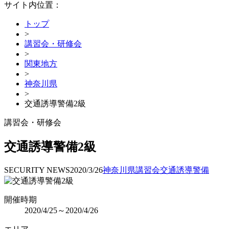
サイト内位置：
トップ
>
講習会・研修会
>
関東地方
>
神奈川県
>
交通誘導警備2級
講習会・研修会
交通誘導警備2級
SECURITY NEWS
2020/3/26
神奈川県
講習会
交通誘導警備
開催時期
2020/4/25～2020/4/26