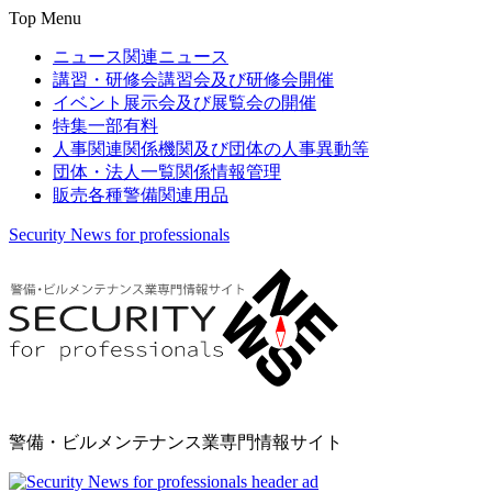
Top Menu
ニュース
関連ニュース
講習・研修会
講習会及び研修会開催
イベント
展示会及び展覧会の開催
特集
一部有料
人事関連
関係機関及び団体の人事異動等
団体・法人一覧
関係情報管理
販売
各種警備関連用品
Security News for professionals
警備・ビルメンテナンス業専門情報サイト