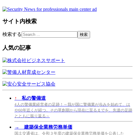
サイト内検索
検索する
人気の記事
↑
私の警備道
4人の警備業経営者の足跡！～我が国に警備業が歩みを始めて、は
や60年近くが経つ。その草創期から現在に至るまでを、先達の足跡
とともに振り返る～
→
建築保全業務労務単価
国土交通省は、令和３年度の建築保全業務労務単価を公表した