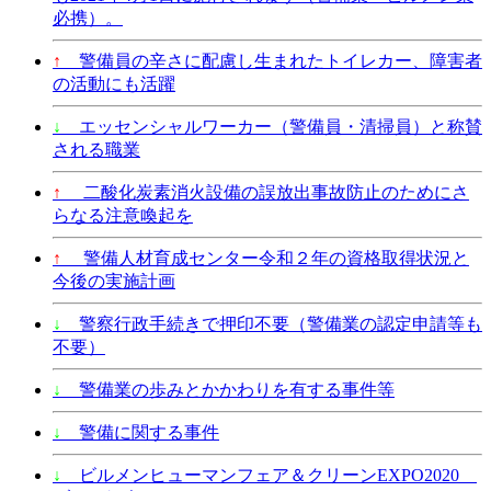
必携）。
↑
警備員の辛さに配慮し生まれたトイレカー、障害者
の活動にも活躍
↓
エッセンシャルワーカー（警備員・清掃員）と称賛
される職業
↑
二酸化炭素消火設備の誤放出事故防止のためにさ
らなる注意喚起を
↑
警備人材育成センター令和２年の資格取得状況と
今後の実施計画
↓
警察行政手続きで押印不要（警備業の認定申請等も
不要）
↓
警備業の歩みとかかわりを有する事件等
↓
警備に関する事件
↓
ビルメンヒューマンフェア＆クリーンEXPO2020