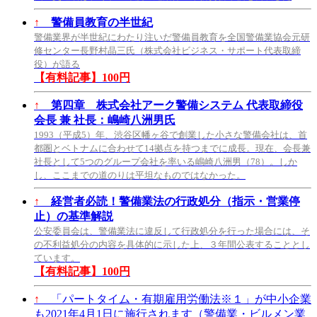
↑
警備員教育の半世紀
警備業界が半世紀にわたり注いだ警備員教育を全国警備業協会元研
修センター長野村晶三氏（株式会社ビジネス・サポート代表取締
役）が語る
【有料記事】100円
↑
第四章 株式会社アーク警備システム 代表取締役
会長 兼 社長：嶋崎八洲男氏
1993（平成5）年、渋谷区幡ヶ谷で創業した小さな警備会社は、首
都圏とベトナムに合わせて14拠点を持つまでに成長。現在、会長兼
社長として5つのグループ会社を率いる嶋崎八洲男（78）。しか
し、ここまでの道のりは平坦なものではなかった。
↑
経営者必読！警備業法の行政処分（指示・営業停
止）の基準解説
公安委員会は、警備業法に違反して行政処分を行った場合には、そ
の不利益処分の内容を具体的に示した上、３年間公表することとし
ています。
【有料記事】100円
↑
「パートタイム・有期雇用労働法※１」が中小企業
も2021年4月1日に施行されます（警備業・ビルメン業