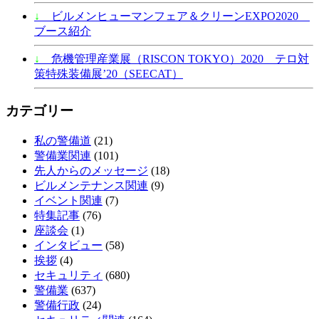
↓
ビルメンヒューマンフェア＆クリーンEXPO2020
ブース紹介
↓
危機管理産業展（RISCON TOKYO）2020 テロ対
策特殊装備展’20（SEECAT）
カテゴリー
私の警備道
(21)
警備業関連
(101)
先人からのメッセージ
(18)
ビルメンテナンス関連
(9)
イベント関連
(7)
特集記事
(76)
座談会
(1)
インタビュー
(58)
挨拶
(4)
セキュリティ
(680)
警備業
(637)
警備行政
(24)