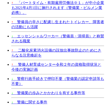
↑
「パートタイム・有期雇用労働法※１」が中小企業
も2021年4月1日に施行されます（警備業・ビルメン業
必携）。
↑
警備員の辛さに配慮し生まれたトイレカー、障害者
の活動にも活躍
↓
エッセンシャルワーカー（警備員・清掃員）と称賛
される職業
↑
二酸化炭素消火設備の誤放出事故防止のためにさ
らなる注意喚起を
↑
警備人材育成センター令和２年の資格取得状況と
今後の実施計画
↓
警察行政手続きで押印不要（警備業の認定申請等も
不要）
↓
警備業の歩みとかかわりを有する事件等
↓
警備に関する事件