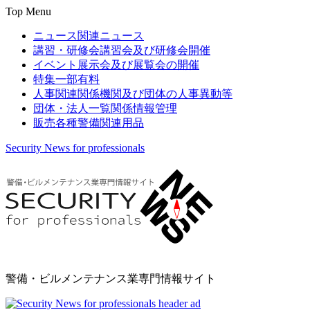
Top Menu
ニュース
関連ニュース
講習・研修会
講習会及び研修会開催
イベント
展示会及び展覧会の開催
特集
一部有料
人事関連
関係機関及び団体の人事異動等
団体・法人一覧
関係情報管理
販売
各種警備関連用品
Security News for professionals
警備・ビルメンテナンス業専門情報サイト