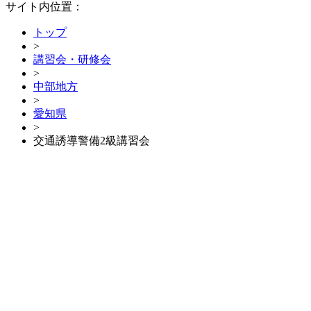
サイト内位置：
トップ
>
講習会・研修会
>
中部地方
>
愛知県
>
交通誘導警備2級講習会