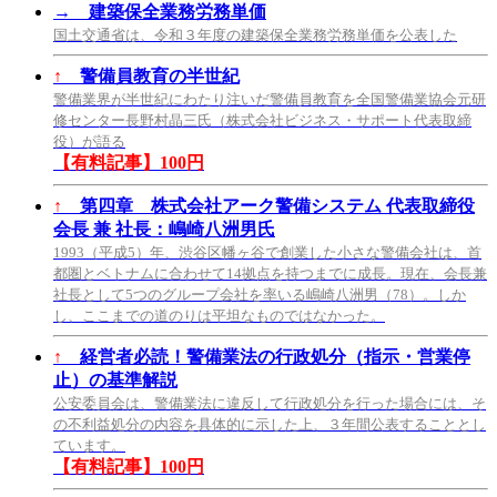
→
建築保全業務労務単価
国土交通省は、令和３年度の建築保全業務労務単価を公表した
↑
警備員教育の半世紀
警備業界が半世紀にわたり注いだ警備員教育を全国警備業協会元研
修センター長野村晶三氏（株式会社ビジネス・サポート代表取締
役）が語る
【有料記事】100円
↑
第四章 株式会社アーク警備システム 代表取締役
会長 兼 社長：嶋崎八洲男氏
1993（平成5）年、渋谷区幡ヶ谷で創業した小さな警備会社は、首
都圏とベトナムに合わせて14拠点を持つまでに成長。現在、会長兼
社長として5つのグループ会社を率いる嶋崎八洲男（78）。しか
し、ここまでの道のりは平坦なものではなかった。
↑
経営者必読！警備業法の行政処分（指示・営業停
止）の基準解説
公安委員会は、警備業法に違反して行政処分を行った場合には、そ
の不利益処分の内容を具体的に示した上、３年間公表することとし
ています。
【有料記事】100円