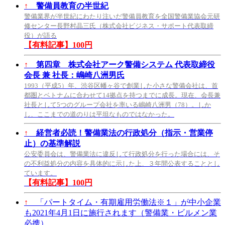
↑
警備員教育の半世紀
警備業界が半世紀にわたり注いだ警備員教育を全国警備業協会元研
修センター長野村晶三氏（株式会社ビジネス・サポート代表取締
役）が語る
【有料記事】100円
↑
第四章 株式会社アーク警備システム 代表取締役
会長 兼 社長：嶋崎八洲男氏
1993（平成5）年、渋谷区幡ヶ谷で創業した小さな警備会社は、首
都圏とベトナムに合わせて14拠点を持つまでに成長。現在、会長兼
社長として5つのグループ会社を率いる嶋崎八洲男（78）。しか
し、ここまでの道のりは平坦なものではなかった。
↑
経営者必読！警備業法の行政処分（指示・営業停
止）の基準解説
公安委員会は、警備業法に違反して行政処分を行った場合には、そ
の不利益処分の内容を具体的に示した上、３年間公表することとし
ています。
【有料記事】100円
↑
「パートタイム・有期雇用労働法※１」が中小企業
も2021年4月1日に施行されます（警備業・ビルメン業
必携）。