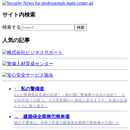
サイト内検索
検索する
人気の記事
↑
私の警備道
4人の警備業経営者の足跡！～我が国に警備業が歩みを始めて、は
や60年近くが経つ。その草創期から現在に至るまでを、先達の足跡
とともに振り返る～
→
建築保全業務労務単価
国土交通省は、令和３年度の建築保全業務労務単価を公表した