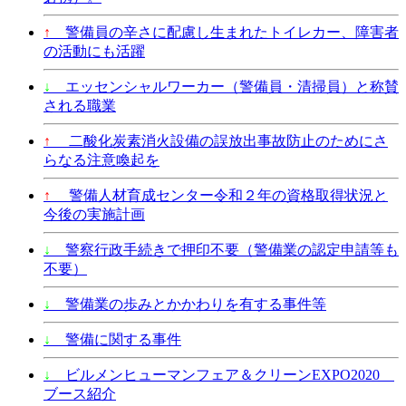
↑
警備員の辛さに配慮し生まれたトイレカー、障害者
の活動にも活躍
↓
エッセンシャルワーカー（警備員・清掃員）と称賛
される職業
↑
二酸化炭素消火設備の誤放出事故防止のためにさ
らなる注意喚起を
↑
警備人材育成センター令和２年の資格取得状況と
今後の実施計画
↓
警察行政手続きで押印不要（警備業の認定申請等も
不要）
↓
警備業の歩みとかかわりを有する事件等
↓
警備に関する事件
↓
ビルメンヒューマンフェア＆クリーンEXPO2020
ブース紹介