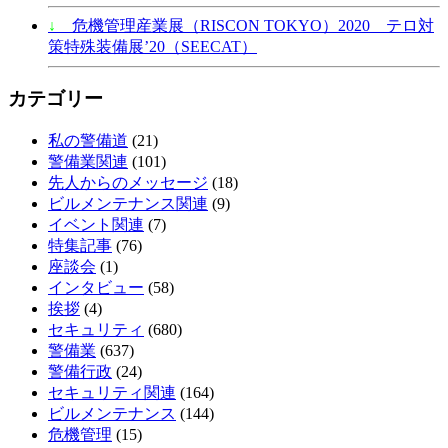
↓
危機管理産業展（RISCON TOKYO）2020 テロ対
策特殊装備展’20（SEECAT）
カテゴリー
私の警備道
(21)
警備業関連
(101)
先人からのメッセージ
(18)
ビルメンテナンス関連
(9)
イベント関連
(7)
特集記事
(76)
座談会
(1)
インタビュー
(58)
挨拶
(4)
セキュリティ
(680)
警備業
(637)
警備行政
(24)
セキュリティ関連
(164)
ビルメンテナンス
(144)
危機管理
(15)