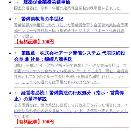
→
建築保全業務労務単価
国土交通省は、令和３年度の建築保全業務労務単価を公表した
↑
警備員教育の半世紀
警備業界が半世紀にわたり注いだ警備員教育を全国警備業協会元研
修センター長野村晶三氏（株式会社ビジネス・サポート代表取締
役）が語る
【有料記事】100円
↑
第四章 株式会社アーク警備システム 代表取締役
会長 兼 社長：嶋崎八洲男氏
1993（平成5）年、渋谷区幡ヶ谷で創業した小さな警備会社は、首
都圏とベトナムに合わせて14拠点を持つまでに成長。現在、会長兼
社長として5つのグループ会社を率いる嶋崎八洲男（78）。しか
し、ここまでの道のりは平坦なものではなかった。
↑
経営者必読！警備業法の行政処分（指示・営業停
止）の基準解説
公安委員会は、警備業法に違反して行政処分を行った場合には、そ
の不利益処分の内容を具体的に示した上、３年間公表することとし
ています。
【有料記事】100円