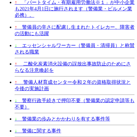
↑
「パートタイム・有期雇用労働法※１」が中小企業
も2021年4月1日に施行されます（警備業・ビルメン業
必携）。
↑
警備員の辛さに配慮し生まれたトイレカー、障害者
の活動にも活躍
↓
エッセンシャルワーカー（警備員・清掃員）と称賛
される職業
↑
二酸化炭素消火設備の誤放出事故防止のためにさ
らなる注意喚起を
↑
警備人材育成センター令和２年の資格取得状況と
今後の実施計画
↓
警察行政手続きで押印不要（警備業の認定申請等も
不要）
↓
警備業の歩みとかかわりを有する事件等
↓
警備に関する事件