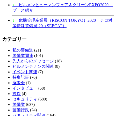
↓
ビルメンヒューマンフェア＆クリーンEXPO2020
ブース紹介
↓
危機管理産業展（RISCON TOKYO）2020 テロ対
策特殊装備展’20（SEECAT）
カテゴリー
私の警備道
(21)
警備業関連
(101)
先人からのメッセージ
(18)
ビルメンテナンス関連
(9)
イベント関連
(7)
特集記事
(76)
座談会
(1)
インタビュー
(58)
挨拶
(4)
セキュリティ
(680)
警備業
(637)
警備行政
(24)
セキュリティ関連
(164)