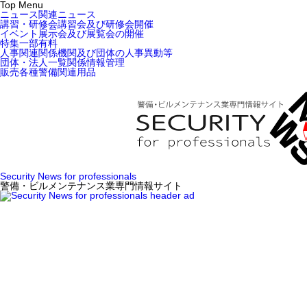
Top Menu
ニュース
関連ニュース
講習・研修会
講習会及び研修会開催
イベント
展示会及び展覧会の開催
特集
一部有料
人事関連
関係機関及び団体の人事異動等
団体・法人一覧
関係情報管理
販売
各種警備関連用品
Security News for professionals
警備・ビルメンテナンス業専門情報サイト