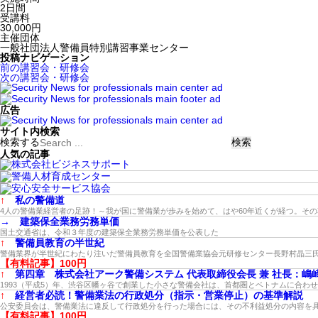
2日間
受講料
30,000円
主催団体
一般社団法人警備員特別講習事業センター
投稿ナビゲーション
前の講習会・研修会
次の講習会・研修会
広告
サイト内検索
検索する
人気の記事
↑
私の警備道
4人の警備業経営者の足跡！～我が国に警備業が歩みを始めて、はや60年近くが経つ。そ
→
建築保全業務労務単価
国土交通省は、令和３年度の建築保全業務労務単価を公表した
↑
警備員教育の半世紀
警備業界が半世紀にわたり注いだ警備員教育を全国警備業協会元研修センター長野村晶三
【有料記事】100円
↑
第四章 株式会社アーク警備システム 代表取締役会長 兼 社長：嶋
1993（平成5）年、渋谷区幡ヶ谷で創業した小さな警備会社は、首都圏とベトナムに合わ
↑
経営者必読！警備業法の行政処分（指示・営業停止）の基準解説
公安委員会は、警備業法に違反して行政処分を行った場合には、その不利益処分の内容を
【有料記事】100円