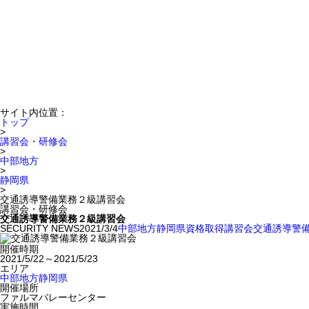
サイト内位置：
トップ
>
講習会・研修会
>
中部地方
>
静岡県
>
交通誘導警備業務２級講習会
講習会・研修会
交通誘導警備業務２級講習会
SECURITY NEWS
2021/3/4
中部地方
静岡県
資格取得
講習会
交通誘導警
開催時期
2021/5/22～2021/5/23
エリア
中部地方
静岡県
開催場所
ファルマバレーセンター
実施時間