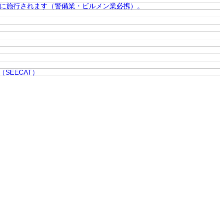
日に施行されます（警備業・ビルメン業必携）。
SEECAT）