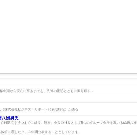
の草創期から現在に至るまでを、先達の足跡とともに振り返る～
氏（株式会社ビジネス・サポート代表取締役）が語る
崎八洲男氏
せて14拠点を持つまでに成長。現在、会長兼社長として5つのグループ会社を率いる嶋崎八
具体的に示した上、３年間公表することとしています。