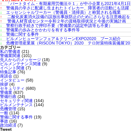
↑
「パートタイム・有期雇用労働法※１」が中小企業も2021年4月1
↑
警備員の辛さに配慮し生まれたトイレカー、障害者の活動にも活躍
↓
エッセンシャルワーカー（警備員・清掃員）と称賛される職業
↑
二酸化炭素消火設備の誤放出事故防止のためにさらなる注意喚起を
↑
警備人材育成センター令和２年の資格取得状況と今後の実施計画
↓
警察行政手続きで押印不要（警備業の認定申請等も不要）
↓
警備業の歩みとかかわりを有する事件等
↓
警備に関する事件
↓
ビルメンヒューマンフェア＆クリーンEXPO2020 ブース紹介
↓
危機管理産業展（RISCON TOKYO）2020 テロ対策特殊装備展’20（
カテゴリー
私の警備道
(21)
警備業関連
(101)
先人からのメッセージ
(18)
ビルメンテナンス関連
(9)
イベント関連
(7)
特集記事
(76)
座談会
(1)
インタビュー
(58)
挨拶
(4)
セキュリティ
(680)
警備業
(637)
警備行政
(24)
セキュリティ関連
(164)
ビルメンテナンス
(144)
危機管理
(15)
一般
(114)
警備に関する事件
(19)
事故
(16)
政治経済
(7)
Tweet