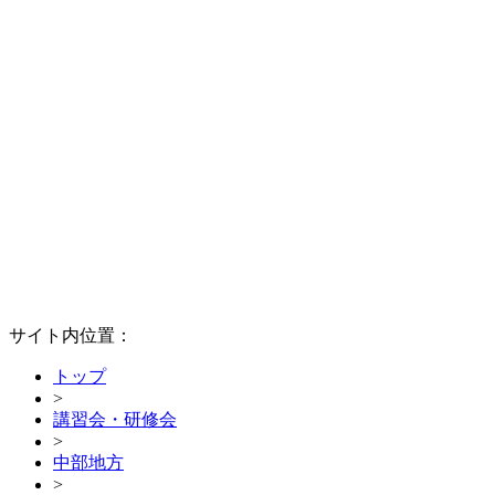
サイト内位置：
トップ
>
講習会・研修会
>
中部地方
>