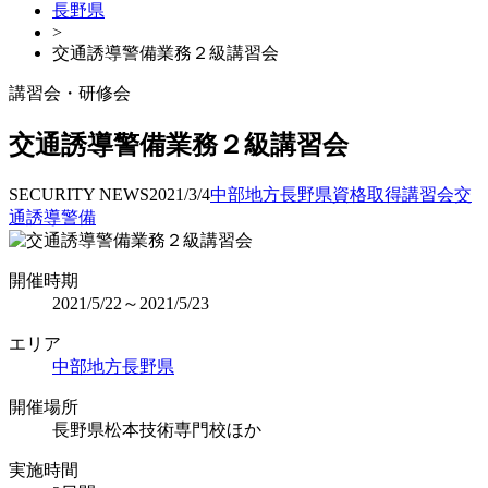
長野県
>
交通誘導警備業務２級講習会
講習会・研修会
交通誘導警備業務２級講習会
SECURITY NEWS
2021/3/4
中部地方
長野県
資格取得
講習会
交
通誘導警備
開催時期
2021/5/22～2021/5/23
エリア
中部地方
長野県
開催場所
長野県松本技術専門校ほか
実施時間