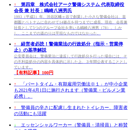
↑
第四章 株式会社アーク警備システム 代表取締役
会長 兼 社長：嶋崎八洲男氏
1993（平成5）年、渋谷区幡ヶ谷で創業した小さな警備会社は、首
都圏とベトナムに合わせて14拠点を持つまでに成長。現在、会長兼
社長として5つのグループ会社を率いる嶋崎八洲男（78）。しか
し、ここまでの道のりは平坦なものではなかった。
↑
経営者必読！警備業法の行政処分（指示・営業停
止）の基準解説
公安委員会は、警備業法に違反して行政処分を行った場合には、そ
の不利益処分の内容を具体的に示した上、３年間公表することとし
ています。
【有料記事】100円
↑
「パートタイム・有期雇用労働法※１」が中小企業
も2021年4月1日に施行されます（警備業・ビルメン業
必携）。
↑
警備員の辛さに配慮し生まれたトイレカー、障害者
の活動にも活躍
↓
エッセンシャルワーカー（警備員・清掃員）と称賛