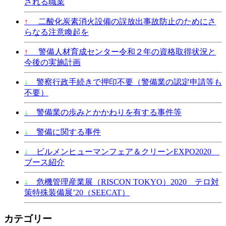
される職業
↑
二酸化炭素消火設備の誤放出事故防止のためにさ
らなる注意喚起を
↑
警備人材育成センター令和２年の資格取得状況と
今後の実施計画
↓
警察行政手続きで押印不要（警備業の認定申請等も
不要）
↓
警備業の歩みとかかわりを有する事件等
↓
警備に関する事件
↓
ビルメンヒューマンフェア＆クリーンEXPO2020
ブース紹介
↓
危機管理産業展（RISCON TOKYO）2020 テロ対
策特殊装備展’20（SEECAT）
カテゴリー