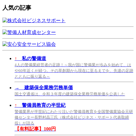
人気の記事
↑
私の警備道
4人の警備業経営者の足跡！～我が国に警備業が歩みを始めて、は
や60年近くが経つ。その草創期から現在に至るまでを、先達の足跡
とともに振り返る～
→
建築保全業務労務単価
国土交通省は、令和３年度の建築保全業務労務単価を公表した
↑
警備員教育の半世紀
警備業界が半世紀にわたり注いだ警備員教育を全国警備業協会元研
修センター長野村晶三氏（株式会社ビジネス・サポート代表取締
役）が語る
【有料記事】100円