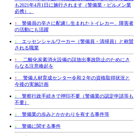
も2021年4月1日に施行されます（警備業・ビルメン業
必携）。
↑
警備員の辛さに配慮し生まれたトイレカー、障害者
の活動にも活躍
↓
エッセンシャルワーカー（警備員・清掃員）と称賛
される職業
↑
二酸化炭素消火設備の誤放出事故防止のためにさ
らなる注意喚起を
↑
警備人材育成センター令和２年の資格取得状況と
今後の実施計画
↓
警察行政手続きで押印不要（警備業の認定申請等も
不要）
↓
警備業の歩みとかかわりを有する事件等
↓
警備に関する事件