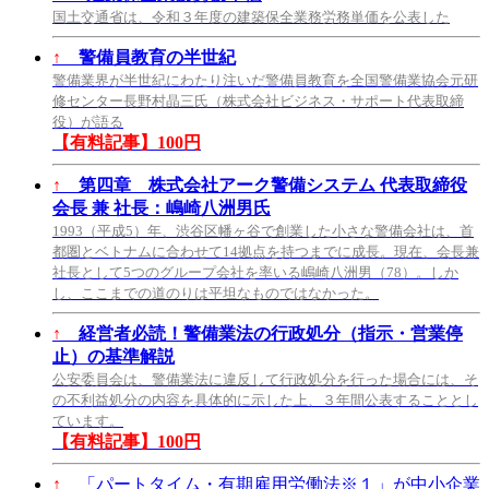
国土交通省は、令和３年度の建築保全業務労務単価を公表した
↑
警備員教育の半世紀
警備業界が半世紀にわたり注いだ警備員教育を全国警備業協会元研
修センター長野村晶三氏（株式会社ビジネス・サポート代表取締
役）が語る
【有料記事】100円
↑
第四章 株式会社アーク警備システム 代表取締役
会長 兼 社長：嶋崎八洲男氏
1993（平成5）年、渋谷区幡ヶ谷で創業した小さな警備会社は、首
都圏とベトナムに合わせて14拠点を持つまでに成長。現在、会長兼
社長として5つのグループ会社を率いる嶋崎八洲男（78）。しか
し、ここまでの道のりは平坦なものではなかった。
↑
経営者必読！警備業法の行政処分（指示・営業停
止）の基準解説
公安委員会は、警備業法に違反して行政処分を行った場合には、そ
の不利益処分の内容を具体的に示した上、３年間公表することとし
ています。
【有料記事】100円
↑
「パートタイム・有期雇用労働法※１」が中小企業