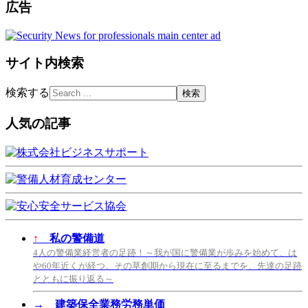
広告
サイト内検索
検索する
人気の記事
↑
私の警備道
4人の警備業経営者の足跡！～我が国に警備業が歩みを始めて、は
や60年近くが経つ。その草創期から現在に至るまでを、先達の足跡
とともに振り返る～
→
建築保全業務労務単価