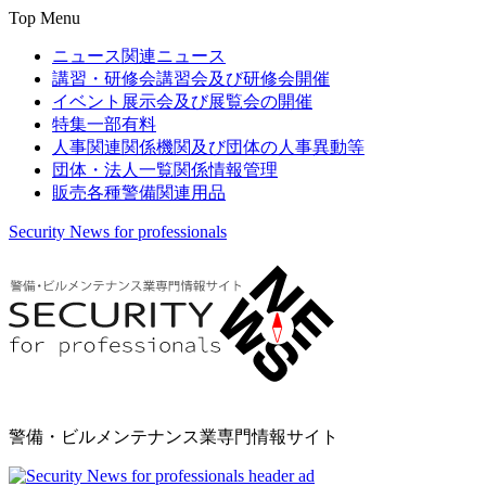
Top Menu
ニュース
関連ニュース
講習・研修会
講習会及び研修会開催
イベント
展示会及び展覧会の開催
特集
一部有料
人事関連
関係機関及び団体の人事異動等
団体・法人一覧
関係情報管理
販売
各種警備関連用品
Security News for professionals
警備・ビルメンテナンス業専門情報サイト