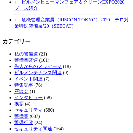
↓
ビルメンヒューマンフェア＆クリーンEXPO2020
ブース紹介
↓
危機管理産業展（RISCON TOKYO）2020 テロ対
策特殊装備展’20（SEECAT）
カテゴリー
私の警備道
(21)
警備業関連
(101)
先人からのメッセージ
(18)
ビルメンテナンス関連
(9)
イベント関連
(7)
特集記事
(76)
座談会
(1)
インタビュー
(58)
挨拶
(4)
セキュリティ
(680)
警備業
(637)
警備行政
(24)
セキュリティ関連
(164)