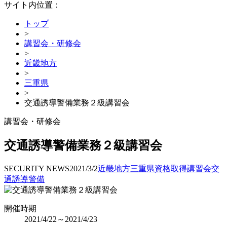
サイト内位置：
トップ
>
講習会・研修会
>
近畿地方
>
三重県
>
交通誘導警備業務２級講習会
講習会・研修会
交通誘導警備業務２級講習会
SECURITY NEWS
2021/3/2
近畿地方
三重県
資格取得
講習会
交
通誘導警備
開催時期
2021/4/22～2021/4/23