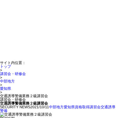
サイト内位置：
トップ
>
講習会・研修会
>
中部地方
>
愛知県
>
交通誘導警備業務２級講習会
講習会・研修会
交通誘導警備業務２級講習会
SECURITY NEWS
2021/10/11
中部地方
愛知県
資格取得
講習会
交通誘導
警備