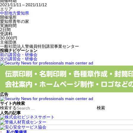
開催時期
2021/11/11～2021/11/12
エリア
中部地方
愛知県
開催場所
愛知県青年の家
実施時間
2日間
受講料
30,000円
主催団体
一般社団法人警備員特別講習事業センター
投稿ナビゲーション
前の講習会・研修会
次の講習会・研修会
広告
サイト内検索
検索する
人気の記事
↑
私の警備道