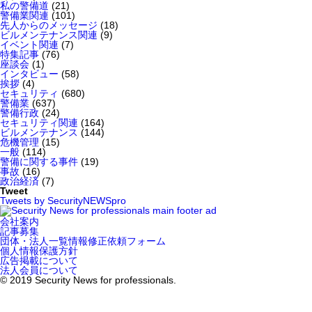
私の警備道
(21)
警備業関連
(101)
先人からのメッセージ
(18)
ビルメンテナンス関連
(9)
イベント関連
(7)
特集記事
(76)
座談会
(1)
インタビュー
(58)
挨拶
(4)
セキュリティ
(680)
警備業
(637)
警備行政
(24)
セキュリティ関連
(164)
ビルメンテナンス
(144)
危機管理
(15)
一般
(114)
警備に関する事件
(19)
事故
(16)
政治経済
(7)
Tweet
Tweets by SecurityNEWSpro
会社案内
記事募集
団体・法人一覧情報修正依頼フォーム
個人情報保護方針
広告掲載について
法人会員について
© 2019 Security News for professionals.