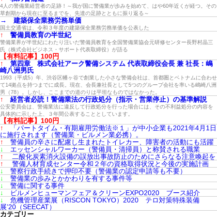
4人の警備業経営者の足跡！～我が国に警備業が歩みを始めて、はや60年近くが経つ。その
草創期から現在に至るまでを、先達の足跡とともに振り返る～
→
建築保全業務労務単価
国土交通省は、令和３年度の建築保全業務労務単価を公表した
↑
警備員教育の半世紀
警備業界が半世紀にわたり注いだ警備員教育を全国警備業協会元研修センター長野村晶三
氏（株式会社ビジネス・サポート代表取締役）が語る
【有料記事】100円
↑
第四章 株式会社アーク警備システム 代表取締役会長 兼 社長：嶋
崎八洲男氏
1993（平成5）年、渋谷区幡ヶ谷で創業した小さな警備会社は、首都圏とベトナムに合わせ
て14拠点を持つまでに成長。現在、会長兼社長として5つのグループ会社を率いる嶋崎八洲
男（78）。しかし、ここまでの道のりは平坦なものではなかった。
↑
経営者必読！警備業法の行政処分（指示・営業停止）の基準解説
公安委員会は、警備業法に違反して行政処分を行った場合には、その不利益処分の内容を
具体的に示した上、３年間公表することとしています。
【有料記事】100円
↑
「パートタイム・有期雇用労働法※１」が中小企業も2021年4月1日
に施行されます（警備業・ビルメン業必携）。
↑
警備員の辛さに配慮し生まれたトイレカー、障害者の活動にも活躍
↓
エッセンシャルワーカー（警備員・清掃員）と称賛される職業
↑
二酸化炭素消火設備の誤放出事故防止のためにさらなる注意喚起を
↑
警備人材育成センター令和２年の資格取得状況と今後の実施計画
↓
警察行政手続きで押印不要（警備業の認定申請等も不要）
↓
警備業の歩みとかかわりを有する事件等
↓
警備に関する事件
↓
ビルメンヒューマンフェア＆クリーンEXPO2020 ブース紹介
↓
危機管理産業展（RISCON TOKYO）2020 テロ対策特殊装備
展’20（SEECAT）
カテゴリー