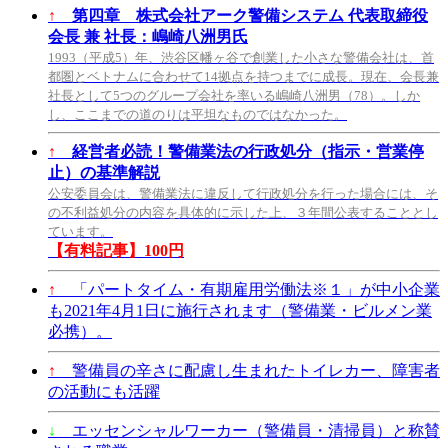
↑
第四章 株式会社アーク警備システム 代表取締役
会長 兼 社長：嶋崎八洲男氏
1993（平成5）年、渋谷区幡ヶ谷で創業した小さな警備会社は、首
都圏とベトナムに合わせて14拠点を持つまでに成長。現在、会長兼
社長として5つのグループ会社を率いる嶋崎八洲男（78）。しか
し、ここまでの道のりは平坦なものではなかった。
↑
経営者必読！警備業法の行政処分（指示・営業停
止）の基準解説
公安委員会は、警備業法に違反して行政処分を行った場合には、そ
の不利益処分の内容を具体的に示した上、３年間公表することとし
ています。
【有料記事】100円
↑
「パートタイム・有期雇用労働法※１」が中小企業
も2021年4月1日に施行されます（警備業・ビルメン業
必携）。
↑
警備員の辛さに配慮し生まれたトイレカー、障害者
の活動にも活躍
↓
エッセンシャルワーカー（警備員・清掃員）と称賛