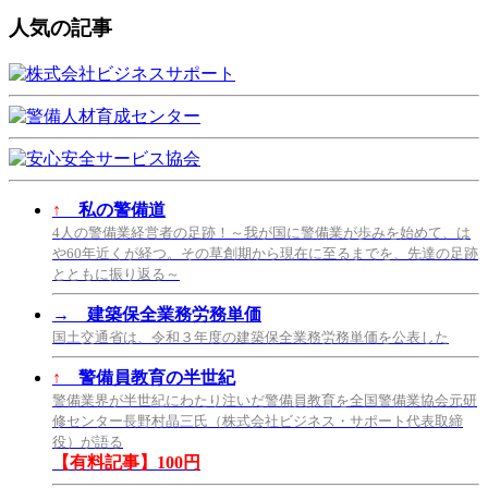
人気の記事
↑
私の警備道
4人の警備業経営者の足跡！～我が国に警備業が歩みを始めて、は
や60年近くが経つ。その草創期から現在に至るまでを、先達の足跡
とともに振り返る～
→
建築保全業務労務単価
国土交通省は、令和３年度の建築保全業務労務単価を公表した
↑
警備員教育の半世紀
警備業界が半世紀にわたり注いだ警備員教育を全国警備業協会元研
修センター長野村晶三氏（株式会社ビジネス・サポート代表取締
役）が語る
【有料記事】100円