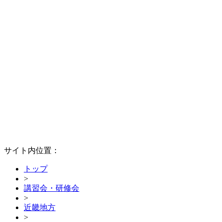
サイト内位置：
トップ
>
講習会・研修会
>
近畿地方
>