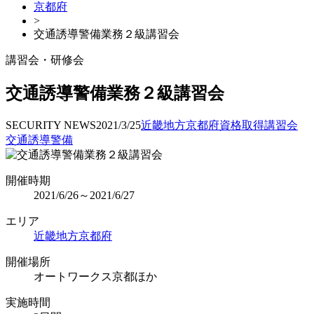
京都府
>
交通誘導警備業務２級講習会
講習会・研修会
交通誘導警備業務２級講習会
SECURITY NEWS
2021/3/25
近畿地方
京都府
資格取得
講習会
交通誘導警備
開催時期
2021/6/26～2021/6/27
エリア
近畿地方
京都府
開催場所
オートワークス京都ほか
実施時間