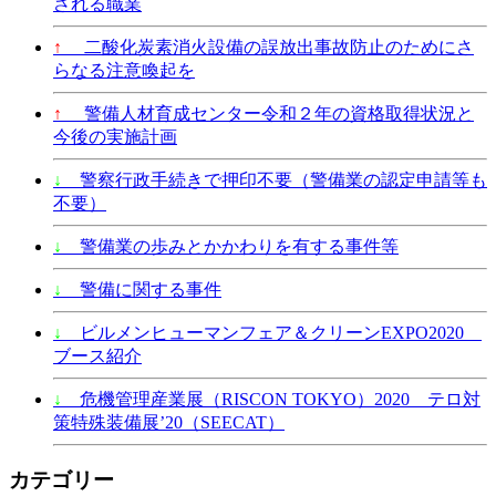
される職業
↑
二酸化炭素消火設備の誤放出事故防止のためにさ
らなる注意喚起を
↑
警備人材育成センター令和２年の資格取得状況と
今後の実施計画
↓
警察行政手続きで押印不要（警備業の認定申請等も
不要）
↓
警備業の歩みとかかわりを有する事件等
↓
警備に関する事件
↓
ビルメンヒューマンフェア＆クリーンEXPO2020
ブース紹介
↓
危機管理産業展（RISCON TOKYO）2020 テロ対
策特殊装備展’20（SEECAT）
カテゴリー