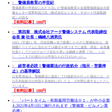
↑
警備員教育の半世紀
警備業界が半世紀にわたり注いだ警備員教育を全国警備業協会元研
修センター長野村晶三氏（株式会社ビジネス・サポート代表取締
役）が語る
【有料記事】100円
↑
第四章 株式会社アーク警備システム 代表取締役
会長 兼 社長：嶋崎八洲男氏
1993（平成5）年、渋谷区幡ヶ谷で創業した小さな警備会社は、首
都圏とベトナムに合わせて14拠点を持つまでに成長。現在、会長兼
社長として5つのグループ会社を率いる嶋崎八洲男（78）。しか
し、ここまでの道のりは平坦なものではなかった。
↑
経営者必読！警備業法の行政処分（指示・営業停
止）の基準解説
公安委員会は、警備業法に違反して行政処分を行った場合には、そ
の不利益処分の内容を具体的に示した上、３年間公表することとし
ています。
【有料記事】100円
↑
「パートタイム・有期雇用労働法※１」が中小企業
も2021年4月1日に施行されます（警備業・ビルメン業
必携）。