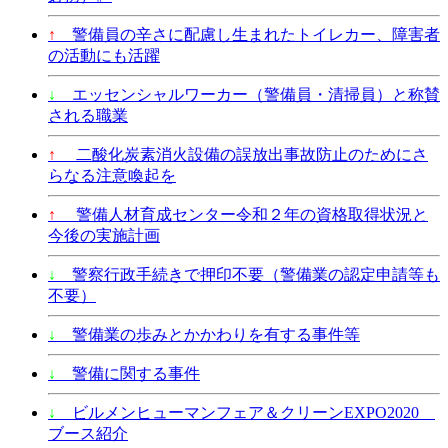
↑
警備員の辛さに配慮し生まれたトイレカー、障害者
の活動にも活躍
↓
エッセンシャルワーカー（警備員・清掃員）と称賛
される職業
↑
二酸化炭素消火設備の誤放出事故防止のためにさ
らなる注意喚起を
↑
警備人材育成センター令和２年の資格取得状況と
今後の実施計画
↓
警察行政手続きで押印不要（警備業の認定申請等も
不要）
↓
警備業の歩みとかかわりを有する事件等
↓
警備に関する事件
↓
ビルメンヒューマンフェア＆クリーンEXPO2020
ブース紹介