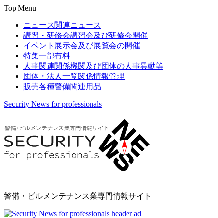
Top Menu
ニュース
関連ニュース
講習・研修会
講習会及び研修会開催
イベント
展示会及び展覧会の開催
特集
一部有料
人事関連
関係機関及び団体の人事異動等
団体・法人一覧
関係情報管理
販売
各種警備関連用品
Security News for professionals
警備・ビルメンテナンス業専門情報サイト