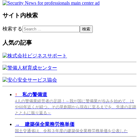
サイト内検索
検索する
人気の記事
↑
私の警備道
4人の警備業経営者の足跡！～我が国に警備業が歩みを始めて、は
や60年近くが経つ。その草創期から現在に至るまでを、先達の足跡
とともに振り返る～
→
建築保全業務労務単価
国土交通省は、令和３年度の建築保全業務労務単価を公表した