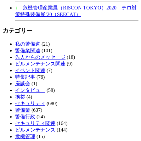
↓
危機管理産業展（RISCON TOKYO）2020 テロ対
策特殊装備展’20（SEECAT）
カテゴリー
私の警備道
(21)
警備業関連
(101)
先人からのメッセージ
(18)
ビルメンテナンス関連
(9)
イベント関連
(7)
特集記事
(76)
座談会
(1)
インタビュー
(58)
挨拶
(4)
セキュリティ
(680)
警備業
(637)
警備行政
(24)
セキュリティ関連
(164)
ビルメンテナンス
(144)
危機管理
(15)