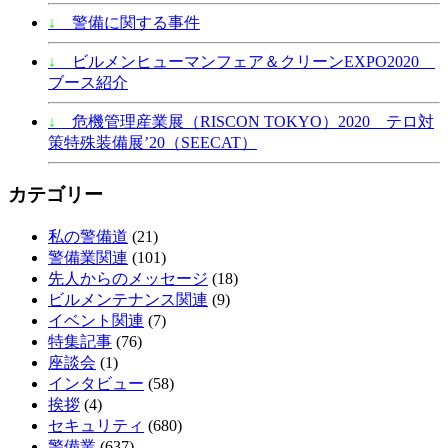
↓
警備に関する事件
↓
ビルメンヒューマンフェア＆クリーンEXPO2020
ブース紹介
↓
危機管理産業展（RISCON TOKYO）2020 テロ対
策特殊装備展’20（SEECAT）
カテゴリー
私の警備道
(21)
警備業関連
(101)
先人からのメッセージ
(18)
ビルメンテナンス関連
(9)
イベント関連
(7)
特集記事
(76)
座談会
(1)
インタビュー
(58)
挨拶
(4)
セキュリティ
(680)
警備業
(637)