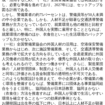
し、必要な準備を進めており、2027年には、セットアップを
図る計画である。
しかし、警備業者の約75パーセントは、警備員等が50人未満
の中小企業である。しかも、人材不足が顕著な交通誘導警備
業務が主力となっているので、就業環境も他の種別と比較す
ると厳しい。特に、外国人を実際に雇用することとなれば、
就業環境の整備のほか、衣食住といった生活環境のバックア
ップも欠かせない。
（一社）全国警備業協会の外国人材の活用は、空港保安警備
業務からはじめ、次に施設警備業務、そして、交通誘導警備
業務の準で拡大する方向を示しているが、全産産業的に外国
人労働者の活用が拡大される中、優秀な外国人材の取り合い
も考えられるので、安全かつ働きやすく、さらに、製造業団
体の「人材管理団体」制度のように、外国人も日本人労働者
と同等に評価される賃金制度等の透明性が不可欠である。
このような制度設計を踏まえて、中小企業が多い警備業の働
く環境を整備するならば、警備業界に22団体ある事業協同組
合をうまく活用し、協同組合が日本語教育、協同まかない
（衣食住）方法を推進すれば、外国人が安価で生活しやすい
環境を確立することも一つの効果的事例となる。
お隣韓国は出生率の低下に伴い、日本以上に人材不足が顕著