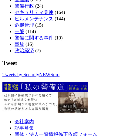
警備行政
(24)
セキュリティ関連
(164)
ビルメンテナンス
(144)
危機管理
(15)
一般
(114)
警備に関する事件
(19)
事故
(16)
政治経済
(7)
Tweet
Tweets by SecurityNEWSpro
会社案内
記事募集
団体・法人一覧情報修正依頼フォーム