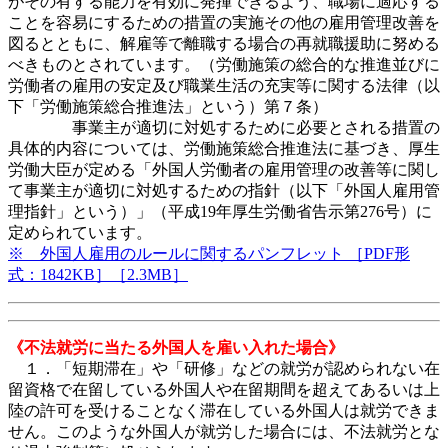
がその有する能力を有効に発揮できるよう、職場に適応する
ことを容易にするための措置の実施その他の雇用管理改善を
図るとともに、解雇等で離職する場合の再就職援助に努める
べきものとされています。（労働施策の総合的な推進並びに
労働者の雇用の安定及び職業生活の充実等に関する法律（以
下「労働施策総合推進法」という）第７条）
事業主が適切に対処するために必要とされる措置の
具体的内容については、労働施策総合推進法に基づき、厚生
労働大臣が定める「外国人労働者の雇用管理の改善等に関し
て事業主が適切に対処するための指針（以下「外国人雇用管
理指針」という）」（平成19年厚生労働省告示第276号）に
定められています。
※ 外国人雇用のルールに関するパンフレット ［PDF形
式：1842KB］［2.3MB］
《不法就労に当たる外国人を雇い入れた場合》
１．「短期滞在」や「研修」などの就労が認められない在
留資格で在留している外国人や在留期間を超えてあるいは上
陸の許可を受けることなく滞在している外国人は就労できま
せん。このような外国人が就労した場合には、不法就労とな