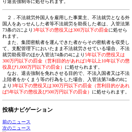
り退去強制等に処せられます。
２．不法就労外国人を雇用した事業主、不法就労となる外
国人をあっせんした者等不法就労を助長した者は、入管法第
73条の2により
3年以下の懲役又は300万以下の罰金
に処せら
れます。
また、集団密航者を運んできた者からその密航者を収受し
て、支配管理下においたまま不法就労させている場合、不法
就労助長罪のほか入管法74条の4により
5年以下の懲役又は
300万円以下の罰金（営利目的があれば1年以上10年以下の懲
役及び1,000万円以下の罰金）
に処せられます。
なお、退去強制を免れさせる目的で、不法入国者又は不法
上陸者をかくまう等の行為をした場合、入管法第74条の8に
より
3年以下の懲役又は300万円以下の罰金（営利目的があれ
ば5年以下の懲役及び500万円以下の罰金）
に処せられます。
投稿ナビゲーション
前のニュース
次のニュース