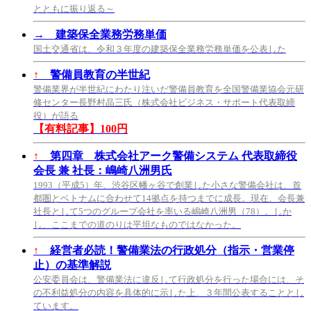
とともに振り返る～
→
建築保全業務労務単価
国土交通省は、令和３年度の建築保全業務労務単価を公表した
↑
警備員教育の半世紀
警備業界が半世紀にわたり注いだ警備員教育を全国警備業協会元研
修センター長野村晶三氏（株式会社ビジネス・サポート代表取締
役）が語る
【有料記事】100円
↑
第四章 株式会社アーク警備システム 代表取締役
会長 兼 社長：嶋崎八洲男氏
1993（平成5）年、渋谷区幡ヶ谷で創業した小さな警備会社は、首
都圏とベトナムに合わせて14拠点を持つまでに成長。現在、会長兼
社長として5つのグループ会社を率いる嶋崎八洲男（78）。しか
し、ここまでの道のりは平坦なものではなかった。
↑
経営者必読！警備業法の行政処分（指示・営業停
止）の基準解説
公安委員会は、警備業法に違反して行政処分を行った場合には、そ
の不利益処分の内容を具体的に示した上、３年間公表することとし
ています。