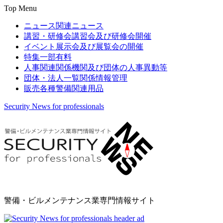
Top Menu
ニュース
関連ニュース
講習・研修会
講習会及び研修会開催
イベント
展示会及び展覧会の開催
特集
一部有料
人事関連
関係機関及び団体の人事異動等
団体・法人一覧
関係情報管理
販売
各種警備関連用品
Security News for professionals
警備・ビルメンテナンス業専門情報サイト