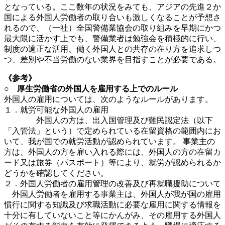
となっている。ここ数年の状況をみても、アジアの先進２か
国による外国人労働者の取り合いも激しくなることが予想さ
れるので、（一社）全国警備業協会の取り組みを早期にかつ
最大限に活かす上でも、警備業者は勉強会を積極的に行い、
制度の適正な活用、働く外国人との共存の在り方を追求しつ
つ、差別や不当労働のない業界を目指すことが必要である。
《参考》
○ 厚生労働省の外国人を雇用する上でのルール
外国人の雇用については、次のようなルールがあります。
１．就労可能な外国人の雇用
外国人の方は、出入国管理及び難民認定法（以下
「入管法」という）で定められている在留資格の範囲内にお
いて、我が国での就労活動が認められています。 事業主の
方は、外国人の方を雇い入れる際には、外国人の方の在留カ
ード又は旅券（パスポート）等により、就労が認められるか
どうかを確認してください。
２．外国人労働者の雇用管理の改善及び再就職援助について
外国人労働者を雇用する事業主は、外国人が我が国の雇用
慣行に関する知識及び求職活動に必要な雇用に関する情報を
十分に有していないこと等にかんがみ、その雇用する外国人