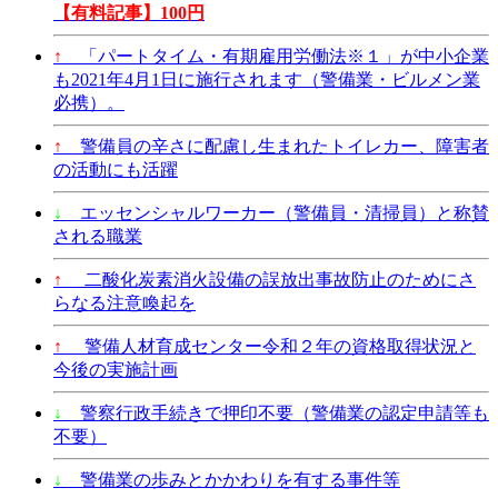
【有料記事】100円
↑
「パートタイム・有期雇用労働法※１」が中小企業
も2021年4月1日に施行されます（警備業・ビルメン業
必携）。
↑
警備員の辛さに配慮し生まれたトイレカー、障害者
の活動にも活躍
↓
エッセンシャルワーカー（警備員・清掃員）と称賛
される職業
↑
二酸化炭素消火設備の誤放出事故防止のためにさ
らなる注意喚起を
↑
警備人材育成センター令和２年の資格取得状況と
今後の実施計画
↓
警察行政手続きで押印不要（警備業の認定申請等も
不要）
↓
警備業の歩みとかかわりを有する事件等