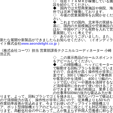
◇ 現在Ｔ７ＡＭＲが稼働している施
設を紹介してください。
◆ 国内では大型商業施設や病院、海
外では北米で稼働しております。
◇ 今後の営業展開等をお聞かせくだ
さい。
◆ これまでの国内、北米等の実績を
基に、国内の大規模施設や空港施設の
ほか、中国やアジアも視野を入れて営
業展開していく考えです。
◇ ありがとうございました。また、
新たな展開や新製品ができましたらお知らせください。（イオンディラ
イト株式会社
www.aeondelight.co.jp
）
《株式会社コーワ》担当 営業部課長テクニカルコーディネーター 小崎
浩正氏
◇ この展示商品のセールスポイント
をアピールしてください。
◆ この掃除機は、ヘッドにモーター
で駆動する回転ブラシを装備していま
すので、自走性が高く操作性が非常に
楽です。300ミリ幅のヘッドで事務所
や客室の中を清掃し、400ミリ幅のヘ
ッドで広いロビーや通路を清掃するな
ど清掃場所に合わせて使い分けること
ができます。本体の性能は、業界１位
の仕事率500Wの強力な吸込み力が有
ります。よって、回転ブラシでゴミを掻き出し、強力なパワーで吸込む
ので清掃能力が高く、操作性が非常に高いので、従来機よりも50％の
作業効率改善が見込めます。今までお使いのアップライト掃除機エリ
ア、ポット型掃除機エリアのどちらにも一台二役としても対応可能にな
ります。高齢化社会の中にあって、人が集まらず外国人労働者に頼らざ