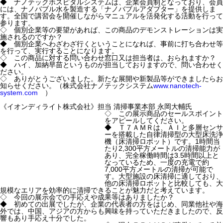
◆ ナノテックホスピタルシステムは、企業会員制となっており、会員
には、ナノバブル水を製造する「ナノバブルアダブター」を提供しま
す。全国で講習会を開催しながらマニュアルを活発化する活動を行って
参ります。
◇ 個別企業等の要望があれば、この商品のデモンストレーションは実
施されるのですか？
◆ 個別企業へわざわざ行くということになれば、事前に打ち合わせ等
を行って、実行することになります。
◇ この商品に対する問い合わせ窓口又は担当者は、おられますか？
◆ ハイ、加納早苗というものが担当しておりますので、問い合わせく
ださい。
◇ ありがとうございました。新たな展開や新製品等ができましたらお
知らせください。（株式会社ナノテックシステム
www.nanotech-
system.com
）
《イオンディライト株式会社》担当 清掃事業本部 永岡大輔氏
◇ この展示商品のセールスポイント
をアピールしてください。
◆ Ｔ７ＡＭＲは、ＡＩと多層センサ
ーを搭載した自律清掃型の大型床洗浄
機（床清掃ロボット）です。1時間当
たり2,300平方メートルの清掃能力が
あり、完全稼働時間は3.5時間以上と
なっているため、一度の充電で約
7,000平方メートルの清掃が可能で
す。大型施設の床清掃に適しており、
他の床清掃ロボットと比較しても、大
規模なエリアを効率的に清掃できることが魅力だと考えています。
◇ 今回の展示会での手応えや成果等はありましたか？
◆ 初めての出展でしたが、企業の代表者の方をはじめ、同業他社や海
外では、中国、アジアの方からも興味を持っていただきましたので、反
響もあり手応え十分でした。