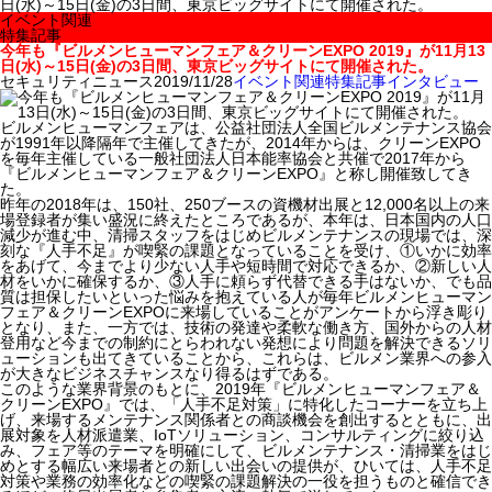
日(水)～15日(金)の3日間、東京ビッグサイトにて開催された。
イベント関連
特集記事
今年も『ビルメンヒューマンフェア＆クリーンEXPO 2019』が11月13
日(水)～15日(金)の3日間、東京ビッグサイトにて開催された。
セキュリティニュース
2019/11/28
イベント関連
特集記事
インタビュー
ビルメンヒューマンフェアは、公益社団法人全国ビルメンテナンス協会
が1991年以降隔年で主催してきたが、2014年からは、クリーンEXPO
を毎年主催している一般社団法人日本能率協会と共催で2017年から
『ビルメンヒューマンフェア＆クリーンEXPO』と称し開催致してき
た。
昨年の2018年は、150社、250ブースの資機材出展と12,000名以上の来
場登録者が集い盛況に終えたところであるが、本年は、日本国内の人口
減少が進む中、清掃スタッフをはじめビルメンテナンスの現場では、深
刻な『人手不足』が喫緊の課題となっていることを受け、①いかに効率
をあげて、今までより少ない人手や短時間で対応できるか、②新しい人
材をいかに確保するか、③人手に頼らず代替できる手はないか、でも品
質は担保したいといった悩みを抱えている人が毎年ビルメンヒューマン
フェア＆クリーンEXPOに来場していることがアンケートから浮き彫り
となり、また、一方では、技術の発達や柔軟な働き方、国外からの人材
登用など今までの制約にとらわれない発想により問題を解決できるソリ
ューションも出てきていることから、これらは、ビルメン業界への参入
が大きなビジネスチャンスなり得るはずである。
このような業界背景のもとに、2019年『ビルメンヒューマンフェア＆
クリーンEXPO』では、「人手不足対策」に特化したコーナーを立ち上
げ、来場するメンテナンス関係者との商談機会を創出するとともに、出
展対象を人材派遣業、IoTソリューション、コンサルティングに絞り込
み、フェア等のテーマを明確にして、ビルメンテナンス・清掃業をはじ
めとする幅広い来場者との新しい出会いの提供が、ひいては、人手不足
対策や業務の効率化などの喫緊の課題解決の一役を担うものと確信でき