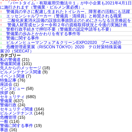
↑
「パートタイム・有期雇用労働法※１」が中小企業も2021年4月1日
に施行されます（警備業・ビルメン業必携）。
↑
警備員の辛さに配慮し生まれたトイレカー、障害者の活動にも活躍
↓
エッセンシャルワーカー（警備員・清掃員）と称賛される職業
↑
二酸化炭素消火設備の誤放出事故防止のためにさらなる注意喚起を
↑
警備人材育成センター令和２年の資格取得状況と今後の実施計画
↓
警察行政手続きで押印不要（警備業の認定申請等も不要）
↓
警備業の歩みとかかわりを有する事件等
↓
警備に関する事件
↓
ビルメンヒューマンフェア＆クリーンEXPO2020 ブース紹介
↓
危機管理産業展（RISCON TOKYO）2020 テロ対策特殊装備
展’20（SEECAT）
カテゴリー
私の警備道
(21)
警備業関連
(101)
先人からのメッセージ
(18)
ビルメンテナンス関連
(9)
イベント関連
(7)
特集記事
(76)
座談会
(1)
インタビュー
(58)
挨拶
(4)
セキュリティ
(680)
警備業
(637)
警備行政
(24)
セキュリティ関連
(164)
ビルメンテナンス
(144)
危機管理
(15)
一般
(114)
警備に関する事件
(19)
事故
(16)