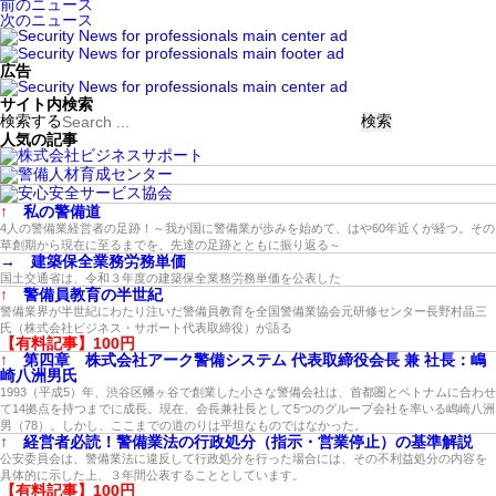
前のニュース
次のニュース
広告
サイト内検索
検索する
人気の記事
↑
私の警備道
4人の警備業経営者の足跡！～我が国に警備業が歩みを始めて、はや60年近くが経つ。その
草創期から現在に至るまでを、先達の足跡とともに振り返る～
→
建築保全業務労務単価
国土交通省は、令和３年度の建築保全業務労務単価を公表した
↑
警備員教育の半世紀
警備業界が半世紀にわたり注いだ警備員教育を全国警備業協会元研修センター長野村晶三
氏（株式会社ビジネス・サポート代表取締役）が語る
【有料記事】100円
↑
第四章 株式会社アーク警備システム 代表取締役会長 兼 社長：嶋
崎八洲男氏
1993（平成5）年、渋谷区幡ヶ谷で創業した小さな警備会社は、首都圏とベトナムに合わせ
て14拠点を持つまでに成長。現在、会長兼社長として5つのグループ会社を率いる嶋崎八洲
男（78）。しかし、ここまでの道のりは平坦なものではなかった。
↑
経営者必読！警備業法の行政処分（指示・営業停止）の基準解説
公安委員会は、警備業法に違反して行政処分を行った場合には、その不利益処分の内容を
具体的に示した上、３年間公表することとしています。
【有料記事】100円