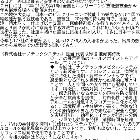
るほど、終日出展者と参集者の交流の熱気で溢れていた。
２日目には、2年に1度の第16回全国ビルクリーニング技能競技会が今
年も展示会場内で開催された。
この競技大会は、日本一のビルクリーニング技能士の栄光をかけ全国の
精鋭達が集う競技会である。競技は、20分間の持ち時間で、除塵、洗
浄、汚水取り、仕上げ拭き(2回）、床維持剤塗布を行うものである。Ａ
面とＢ面２が同時に京義をする方法で行われ、これに9組18人が日頃の
技術を競った。社運を賭けた競技に応援も熱が入り、まさに日本一を競
う競技大会であった。
今年も177社の出展があり、延べ12,776人の入場者があった。出展の数
社から展示会での反響等を聞いてみた。
《株式会社ナノテックシステム》担当 代表取締役 兼頭英侍氏
◇ この展示商品のセールスポイントをアピ
ールしてください。
◆ 今回は、ナノテックホスピタルシステム
という新製品です。このシステムは、病院清
掃に特化した洗剤・資材ラインナップです。
感染源となる汚れを迅速かつ効果的に落とす
ことで、人と空間への安全性にも配慮してい
ます。特徴は、感染対策（ゾーニングを徹底
し、感染経路となるホコリの飛散を防ぐ資材
と安全な抗菌水を提供）、対白化性（消毒用
アルコールの飛散するフロアーを白化から守
る）、環境配慮（生分解性が高く、危険な溶
剤や剥離剤が不要なので来院者に安全な空間
を実現可能）、効率化（イオンが汚れを分解
し、少量でも効果を発揮、清掃時間を短縮
し、汚れの再付着を抑制）に優れたシステムです。中でも、ギム状のア
ルコールの白化現象を99％以上カットでき、剥離も出ないし、なによ
りワックス感覚で使用できることです。
◇ 今後の展開はどのようになりますか？