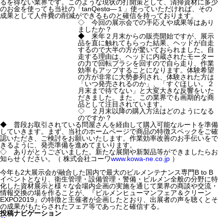
るを得ない業界です。このような現状の打開策として、清掃資材に多少
のお金を使っても当社の「tanQestα—１」使っていただければ、その
成果として人件費の削減ができるものと確信を持っております。
◇ 今回の展示会での手応えや成果等はあり
ましたか？
◆ 来年２月末からの販売開始ですが、展示
品を直に触れてもらった結果、ヘッドが自走
するので大半の方が驚いておられました。自
走する理由は、ヘッドに内蔵されたモーター
の力で回転ブラシを回すので自ら走り、作業
効率もアップすることになります。体験希望
の方が非常に大勢参列され、体験された方は
「いつ発売されるのか」、「すぐほしい。２
月末まで待てない」と大変大きな反響をいた
だきました。また、この業界でも画期的な商
品として注目されています。
◇ ２月末以降の購入方法はどのようになる
のですか？
◆ 普段お取引されている問屋さんを経由して購入可能なルートを準備
していきます。まず、当社のホームページで商品の特徴スペックをご確
認いただき、ご検討をお願いいたします。作業効率改善のお手伝いをで
きるように、発売準備を進めてまいります。
◇ ありがとうございました。新たな展開や新製品等ができましたらお
知らせください。（ 株式会社コーワ
www.kowa-ne.co.jp
）
今年も2大展示会が融合した国内で最大のビルメンテナンス専門B to B
イベントとなり、衛生管理・設備管理・警備・ビルメン全般の分野に特
化した資材展示と様々な会場内企画の実施を通じて業界の商談や交流・
情報交換の場を作ることが、『ビルメンヒューマンフェア＆クリーン
EXPO2019』の特徴と主催者が企画したとおり、出展者の声を聴くとそ
の成果がもたらされたフェア等であったと確信する。
投稿ナビゲーション