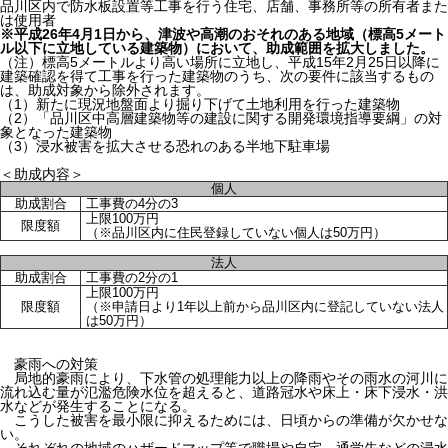
品川区内で防水板設置等工事を行う住宅、店舗、事務所等の所有者また
は使用者
※平成26年4月1日から、津波や高潮のおそれのある地域（標高5メート
ル以下に立地している建築物）において、助成範囲を拡大しました。
（注）標高5メートルより高い場所に立地し、平成15年2月25日以降に
建築確認を得て工事を行った建築物のうち、次の要件に該当するもの
は、助成対象から除外されます。
（1）新たに現況地盤面より掘り下げて土地利用を行った建築物
（2）「品川区中高層建築物等の建設に関する開発環境指導要綱」の対
象となった建築物
（3）浸水被害を拡大させる恐れのある半地下駐車場
＜助成内容＞
個人
助成割合
工事費の4分の3
上限100万円
限度額
（※品川区内に住民登録していない個人は50万円）
法人
助成割合
工事費の2分の1
上限100万円
限度額
（※申請日より1年以上前から品川区内に登記していない法人
は50万円）
豪雨への対策
局地的豪雨により、下水管の処理能力以上の降雨やその雨水の河川に
流れ込む量が氾濫危険水位を超えると、道路冠水や床上・床下浸水・洪
水などが発生することになる。
こうした被害を最小限に抑えるためには、日頃からの準備が欠かせな
い。