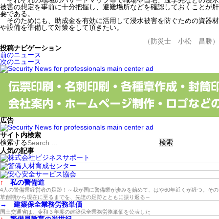
それぞれの地域のハザードマップ等で職場や自宅、通学先などの浸水
被害の想定を事前に十分把握し、避難場所などを確認しておくことが肝
要である。
そのためにも、助成金を有効に活用して浸水被害を防ぐための資器材
や設備を準備して対策をして頂きたい。
（防災士 小松 昌勝）
投稿ナビゲーション
前のニュース
次のニュース
広告
サイト内検索
検索する
人気の記事
↑
私の警備道
4人の警備業経営者の足跡！～我が国に警備業が歩みを始めて、はや60年近くが経つ。その
草創期から現在に至るまでを、先達の足跡とともに振り返る～
→
建築保全業務労務単価
国土交通省は、令和３年度の建築保全業務労務単価を公表した