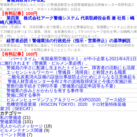
↑
警備員教育の半世紀
警備業界が半世紀にわたり注いだ警備員教育を全国警備業協会元研修センター長野村晶三
氏（株式会社ビジネス・サポート代表取締役）が語る
【有料記事】100円
↑
第四章 株式会社アーク警備システム 代表取締役会長 兼 社長：嶋
崎八洲男氏
1993（平成5）年、渋谷区幡ヶ谷で創業した小さな警備会社は、首都圏とベトナムに合わせ
て14拠点を持つまでに成長。現在、会長兼社長として5つのグループ会社を率いる嶋崎八洲
男（78）。しかし、ここまでの道のりは平坦なものではなかった。
↑
経営者必読！警備業法の行政処分（指示・営業停止）の基準解説
公安委員会は、警備業法に違反して行政処分を行った場合には、その不利益処分の内容を
具体的に示した上、３年間公表することとしています。
【有料記事】100円
↑
「パートタイム・有期雇用労働法※１」が中小企業も2021年4月1日
に施行されます（警備業・ビルメン業必携）。
↑
警備員の辛さに配慮し生まれたトイレカー、障害者の活動にも活躍
↓
エッセンシャルワーカー（警備員・清掃員）と称賛される職業
↑
二酸化炭素消火設備の誤放出事故防止のためにさらなる注意喚起を
↑
警備人材育成センター令和２年の資格取得状況と今後の実施計画
↓
警察行政手続きで押印不要（警備業の認定申請等も不要）
↓
警備業の歩みとかかわりを有する事件等
↓
警備に関する事件
↓
ビルメンヒューマンフェア＆クリーンEXPO2020 ブース紹介
↓
危機管理産業展（RISCON TOKYO）2020 テロ対策特殊装備
展’20（SEECAT）
カテゴリー
私の警備道
(21)
警備業関連
(101)
先人からのメッセージ
(18)
ビルメンテナンス関連
(9)
イベント関連
(7)