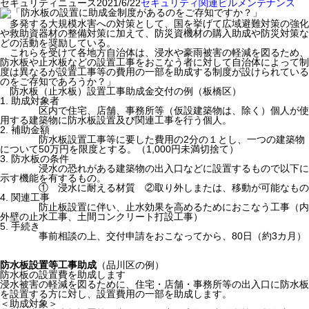
セキュリティニュース
2021/6/22
セキュリティ関連
ビルメンテナンス
多発する大規模水害への対策として、国を挙げて広域避難対策の強化
や救助資器材の整備対策に加えて、防災資機材の購入助成や防災対策な
どの活動を奨励している。
これらを受けて各地方自治体は、浸水や豪雨被害の軽減を図るため、
防水板や止水板などの設置工事をおこなう者に対して自治体によって制
度は異なるが設置工事等の費用の一部を助成する制度が設けられている
のをご存知であろうか？」
防水板（止水板）設置工事助成金交付の例（板橋区）
1. 助成対象者
区内で住宅、店舗、事務所等（仮設建築物は、除く）個人が使
用する建築物に防水板設置及び関連工事を行う個人。
2. 補助金額
防水板設置工事等に要した費用の2分の１とし、一つの建築物
について50万円を限度とする。（1,000円未満切捨て）
3. 防水板の条件
浸水の恐れがある建築物の出入口などに設置するもので以下に
示す機能を有するもの。
① 浸水に耐える材質 ②取り外しまたは、移動が可能なもの
4. 関連工事
防止板設置に伴い、止水効果を高めるためにおこなう工事（内
外壁の止水工事、土間コンクリート打設工事）
5. 手続き
事前相談の上、交付申請をおこなってから、80日（約3カ月）
防水板設置等工事助成
（品川区の例）
防水板の設置費を助成します
浸水被害の軽減を図るために、住宅・店舗・事務所等の出入口に防水板
を設置する方に対し、設置費用の一部を助成します。
＜助成対象＞