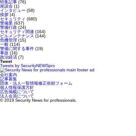
特集記事
(76)
座談会
(1)
インタビュー
(58)
挨拶
(4)
セキュリティ
(680)
警備業
(637)
警備行政
(24)
セキュリティ関連
(164)
ビルメンテナンス
(144)
危機管理
(15)
一般
(114)
警備に関する事件
(19)
事故
(16)
政治経済
(7)
Tweet
Tweets by SecurityNEWSpro
会社案内
記事募集
団体・法人一覧情報修正依頼フォーム
個人情報保護方針
広告掲載について
法人会員について
© 2019 Security News for professionals.