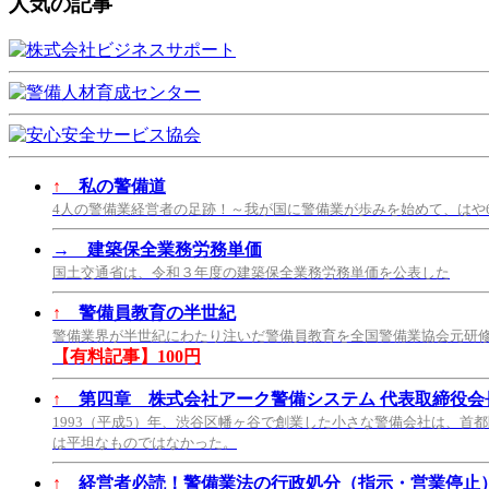
人気の記事
↑
私の警備道
4人の警備業経営者の足跡！～我が国に警備業が歩みを始めて、はや
→
建築保全業務労務単価
国土交通省は、令和３年度の建築保全業務労務単価を公表した
↑
警備員教育の半世紀
警備業界が半世紀にわたり注いだ警備員教育を全国警備業協会元研
【有料記事】100円
↑
第四章 株式会社アーク警備システム 代表取締役会長
1993（平成5）年、渋谷区幡ヶ谷で創業した小さな警備会社は、首
は平坦なものではなかった。
↑
経営者必読！警備業法の行政処分（指示・営業停止