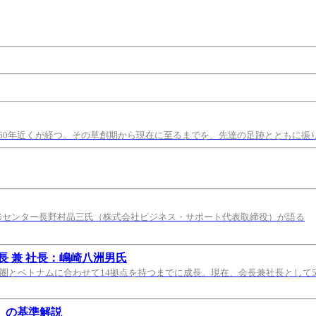
60年近くが経つ。その草創期から現在に至るまでを、先達の足跡とともに振
修センター長野村晶三氏（株式会社ビジネス・サポート代表取締役）が語る
 兼 社長：嶋崎八洲男氏
都圏とベトナムに合わせて14拠点を持つまでに成長。現在、会長兼社長として
）の基準解説