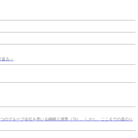
り返る～
5つのグループ会社を率いる嶋崎八洲男（78）。しかし、ここまでの道のり