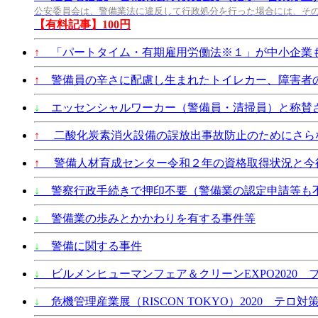
公安委員会は、警備業法に違反して行政処分を行った場合には、そ
【有料記事】100円
↑
「パートタイム・有期雇用労働法※１」が中小企業も2
↑
警備員の辛さに配慮し生まれたトイレカー、障害者
↓
エッセンシャルワーカー（警備員・清掃員）と称賛
↑
二酸化炭素消火設備の誤放出事故防止のためにさら
↑
警備人材育成センター令和２年の資格取得状況と今
↓
警察行政手続きで押印不要（警備業の認定申請等も
↓
警備業の歩みとかかわりを有する事件等
↓
警備に関する事件
↓
ビルメンヒューマンフェア＆クリーンEXPO2020 
↓
危機管理産業展（RISCON TOKYO）2020 テロ対策