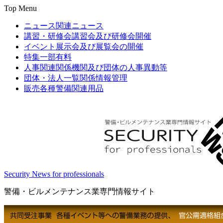
Top Menu
ニュース
関連ニュース
講習・研修会
講習会及び研修会開催
イベント
展示会及び展覧会の開催
特集
一部有料
人事関連
関係機関及び団体の人事異動等
団体・法人一覧
関係情報管理
販売
各種警備関連用品
Security News for professionals
警備・ビルメンテナンス業専門情報サイト