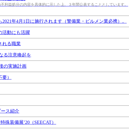
の不利益処分の内容を具体的に示した上、３年間公表することとしています。
021年4月1日に施行されます（警備業・ビルメン業必携）。
の活動にも活躍
される職業
なる注意喚起を
後の実施計画
不要）
ブース紹介
特殊装備展’20（SEECAT）