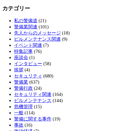
カテゴリー
私の警備道
(21)
警備業関連
(101)
先人からのメッセージ
(18)
ビルメンテナンス関連
(9)
イベント関連
(7)
特集記事
(76)
座談会
(1)
インタビュー
(58)
挨拶
(4)
セキュリティ
(680)
警備業
(637)
警備行政
(24)
セキュリティ関連
(164)
ビルメンテナンス
(144)
危機管理
(15)
一般
(114)
警備に関する事件
(19)
事故
(16)