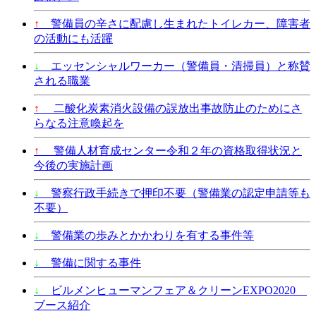
↑
警備員の辛さに配慮し生まれたトイレカー、障害者
の活動にも活躍
↓
エッセンシャルワーカー（警備員・清掃員）と称賛
される職業
↑
二酸化炭素消火設備の誤放出事故防止のためにさ
らなる注意喚起を
↑
警備人材育成センター令和２年の資格取得状況と
今後の実施計画
↓
警察行政手続きで押印不要（警備業の認定申請等も
不要）
↓
警備業の歩みとかかわりを有する事件等
↓
警備に関する事件
↓
ビルメンヒューマンフェア＆クリーンEXPO2020
ブース紹介