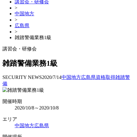
講習会・研修会
>
中国地方
>
広島県
>
雑踏警備業務1級
講習会・研修会
雑踏警備業務1級
SECURITY NEWS
2020/7/14
中国地方
広島県
資格取得
雑踏警
備
開催時期
2020/10/8～2020/10/8
エリア
中国地方
広島県
開催場所