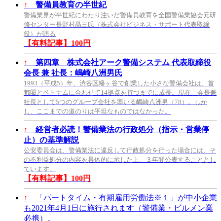
↑
警備員教育の半世紀
警備業界が半世紀にわたり注いだ警備員教育を全国警備業協会元研
修センター長野村晶三氏（株式会社ビジネス・サポート代表取締
役）が語る
【有料記事】100円
↑
第四章 株式会社アーク警備システム 代表取締役
会長 兼 社長：嶋崎八洲男氏
1993（平成5）年、渋谷区幡ヶ谷で創業した小さな警備会社は、首
都圏とベトナムに合わせて14拠点を持つまでに成長。現在、会長兼
社長として5つのグループ会社を率いる嶋崎八洲男（78）。しか
し、ここまでの道のりは平坦なものではなかった。
↑
経営者必読！警備業法の行政処分（指示・営業停
止）の基準解説
公安委員会は、警備業法に違反して行政処分を行った場合には、そ
の不利益処分の内容を具体的に示した上、３年間公表することとし
ています。
【有料記事】100円
↑
「パートタイム・有期雇用労働法※１」が中小企業
も2021年4月1日に施行されます（警備業・ビルメン業
必携）。