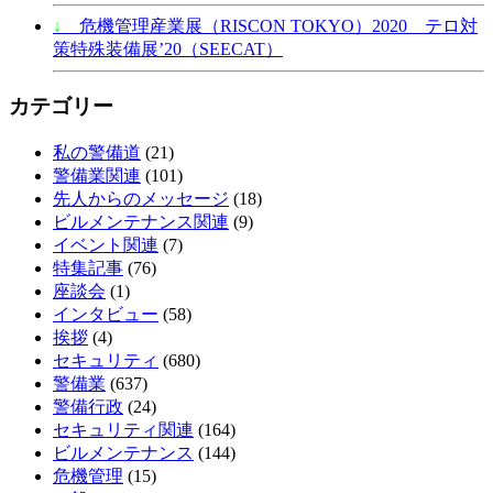
↓
危機管理産業展（RISCON TOKYO）2020 テロ対
策特殊装備展’20（SEECAT）
カテゴリー
私の警備道
(21)
警備業関連
(101)
先人からのメッセージ
(18)
ビルメンテナンス関連
(9)
イベント関連
(7)
特集記事
(76)
座談会
(1)
インタビュー
(58)
挨拶
(4)
セキュリティ
(680)
警備業
(637)
警備行政
(24)
セキュリティ関連
(164)
ビルメンテナンス
(144)
危機管理
(15)