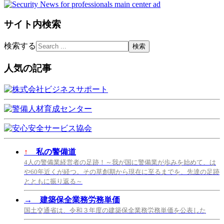
サイト内検索
検索する
人気の記事
↑
私の警備道
4人の警備業経営者の足跡！～我が国に警備業が歩みを始めて、は
や60年近くが経つ。その草創期から現在に至るまでを、先達の足跡
とともに振り返る～
→
建築保全業務労務単価
国土交通省は、令和３年度の建築保全業務労務単価を公表した