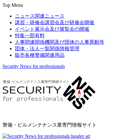
Top Menu
ニュース
関連ニュース
講習・研修会
講習会及び研修会開催
イベント
展示会及び展覧会の開催
特集
一部有料
人事関連
関係機関及び団体の人事異動等
団体・法人一覧
関係情報管理
販売
各種警備関連用品
Security News for professionals
警備・ビルメンテナンス業専門情報サイト