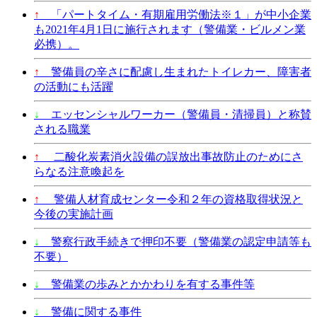
↑
「パートタイム・有期雇用労働法※１」が中小企業
も2021年4月1日に施行されます（警備業・ビルメン業
必携）。
↑
警備員の辛さに配慮し生まれたトイレカー、障害者
の活動にも活躍
↓
エッセンシャルワーカー（警備員・清掃員）と称賛
される職業
↑
二酸化炭素消火設備の誤放出事故防止のためにさ
らなる注意喚起を
↑
警備人材育成センター令和２年の資格取得状況と
今後の実施計画
↓
警察行政手続きで押印不要（警備業の認定申請等も
不要）
↓
警備業の歩みとかかわりを有する事件等
↓
警備に関する事件