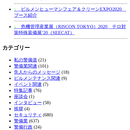
↓
ビルメンヒューマンフェア＆クリーンEXPO2020
ブース紹介
↓
危機管理産業展（RISCON TOKYO）2020 テロ対
策特殊装備展’20（SEECAT）
カテゴリー
私の警備道
(21)
警備業関連
(101)
先人からのメッセージ
(18)
ビルメンテナンス関連
(9)
イベント関連
(7)
特集記事
(76)
座談会
(1)
インタビュー
(58)
挨拶
(4)
セキュリティ
(680)
警備業
(637)
警備行政
(24)