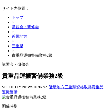
サイト内位置：
トップ
>
講習会・研修会
>
近畿地方
>
三重県
>
貴重品運搬警備業務2級
講習会・研修会
貴重品運搬警備業務2級
SECURITY NEWS
2020/7/21
近畿地方
三重県
資格取得
貴重品
運搬警備
開催時期