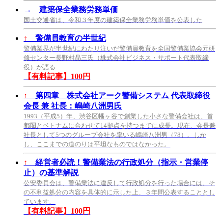
→
建築保全業務労務単価
国土交通省は、令和３年度の建築保全業務労務単価を公表した
↑
警備員教育の半世紀
警備業界が半世紀にわたり注いだ警備員教育を全国警備業協会元研
修センター長野村晶三氏（株式会社ビジネス・サポート代表取締
役）が語る
【有料記事】100円
↑
第四章 株式会社アーク警備システム 代表取締役
会長 兼 社長：嶋崎八洲男氏
1993（平成5）年、渋谷区幡ヶ谷で創業した小さな警備会社は、首
都圏とベトナムに合わせて14拠点を持つまでに成長。現在、会長兼
社長として5つのグループ会社を率いる嶋崎八洲男（78）。しか
し、ここまでの道のりは平坦なものではなかった。
↑
経営者必読！警備業法の行政処分（指示・営業停
止）の基準解説
公安委員会は、警備業法に違反して行政処分を行った場合には、そ
の不利益処分の内容を具体的に示した上、３年間公表することとし
ています。
【有料記事】100円