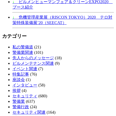
↓
ビルメンヒューマンフェア＆クリーンEXPO2020
ブース紹介
↓
危機管理産業展（RISCON TOKYO）2020 テロ対
策特殊装備展’20（SEECAT）
カテゴリー
私の警備道
(21)
警備業関連
(101)
先人からのメッセージ
(18)
ビルメンテナンス関連
(9)
イベント関連
(7)
特集記事
(76)
座談会
(1)
インタビュー
(58)
挨拶
(4)
セキュリティ
(680)
警備業
(637)
警備行政
(24)
セキュリティ関連
(164)