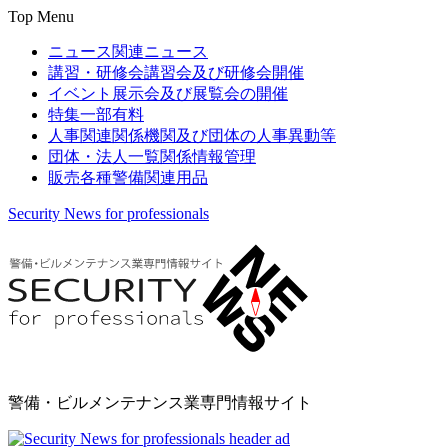
Top Menu
ニュース
関連ニュース
講習・研修会
講習会及び研修会開催
イベント
展示会及び展覧会の開催
特集
一部有料
人事関連
関係機関及び団体の人事異動等
団体・法人一覧
関係情報管理
販売
各種警備関連用品
Security News for professionals
警備・ビルメンテナンス業専門情報サイト