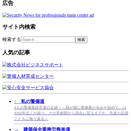
広告
サイト内検索
検索する
人気の記事
↑
私の警備道
4人の警備業経営者の足跡！～我が国に警備業が歩みを始めて、は
や60年近くが経つ。その草創期から現在に至るまでを、先達の足跡
とともに振り返る～
→
建築保全業務労務単価