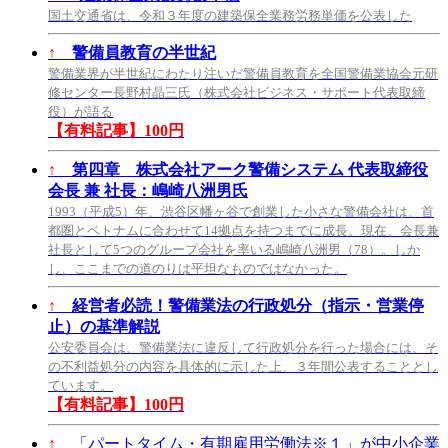
国土交通省は、令和３年度の建築保全業務労務単価を公表した
↑
警備員教育の半世紀
警備業界が半世紀にわたり注いだ警備員教育を全国警備業協会元研
修センター長野村晶三氏（株式会社ビジネス・サポート代表取締
役）が語る
【有料記事】100円
↑
第四章 株式会社アーク警備システム 代表取締役
会長 兼 社長：嶋崎八洲男氏
1993（平成5）年、渋谷区幡ヶ谷で創業した小さな警備会社は、首
都圏とベトナムに合わせて14拠点を持つまでに成長。現在、会長兼
社長として5つのグループ会社を率いる嶋崎八洲男（78）。しか
し、ここまでの道のりは平坦なものではなかった。
↑
経営者必読！警備業法の行政処分（指示・営業停
止）の基準解説
公安委員会は、警備業法に違反して行政処分を行った場合には、そ
の不利益処分の内容を具体的に示した上、３年間公表することとし
ています。
【有料記事】100円
↑
「パートタイム・有期雇用労働法※１」が中小企業