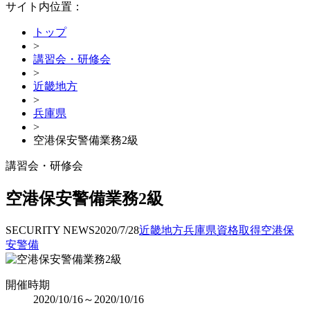
サイト内位置：
トップ
>
講習会・研修会
>
近畿地方
>
兵庫県
>
空港保安警備業務2級
講習会・研修会
空港保安警備業務2級
SECURITY NEWS
2020/7/28
近畿地方
兵庫県
資格取得
空港保
安警備
開催時期
2020/10/16～2020/10/16