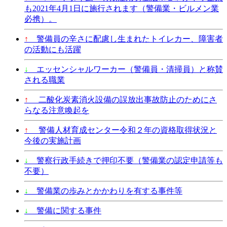
も2021年4月1日に施行されます（警備業・ビルメン業
必携）。
↑
警備員の辛さに配慮し生まれたトイレカー、障害者
の活動にも活躍
↓
エッセンシャルワーカー（警備員・清掃員）と称賛
される職業
↑
二酸化炭素消火設備の誤放出事故防止のためにさ
らなる注意喚起を
↑
警備人材育成センター令和２年の資格取得状況と
今後の実施計画
↓
警察行政手続きで押印不要（警備業の認定申請等も
不要）
↓
警備業の歩みとかかわりを有する事件等
↓
警備に関する事件