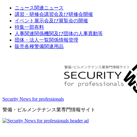
ニュース
関連ニュース
講習・研修会
講習会及び研修会開催
イベント
展示会及び展覧会の開催
特集
一部有料
人事関連
関係機関及び団体の人事異動等
団体・法人一覧
関係情報管理
販売
各種警備関連用品
Security News for professionals
警備・ビルメンテナンス業専門情報サイト