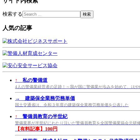
サイト内検索
検索する
人気の記事
↑
私の警備道
4人の警備業経営者の足跡！～我が国に警備業が歩みを始めて、はや
→
建築保全業務労務単価
国土交通省は、令和３年度の建築保全業務労務単価を公表した
↑
警備員教育の半世紀
警備業界が半世紀にわたり注いだ警備員教育を全国警備業協会元研
【有料記事】100円