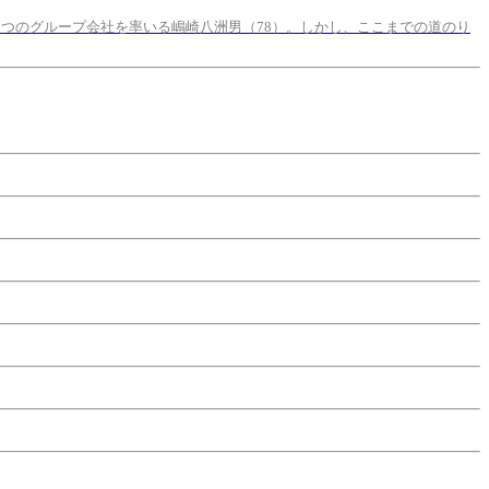
5つのグループ会社を率いる嶋崎八洲男（78）。しかし、ここまでの道のり