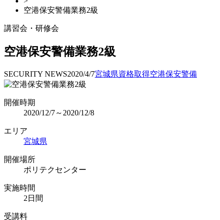
>
空港保安警備業務2級
講習会・研修会
空港保安警備業務2級
SECURITY NEWS
2020/4/7
宮城県
資格取得
空港保安警備
開催時期
2020/12/7～2020/12/8
エリア
宮城県
開催場所
ポリテクセンター
実施時間
2日間
受講料