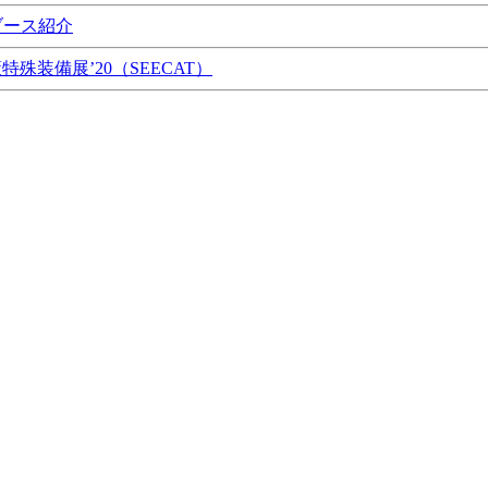
ブース紹介
特殊装備展’20（SEECAT）