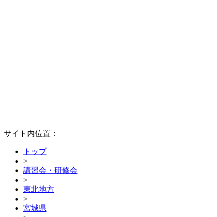
サイト内位置：
トップ
>
講習会・研修会
>
東北地方
>
宮城県