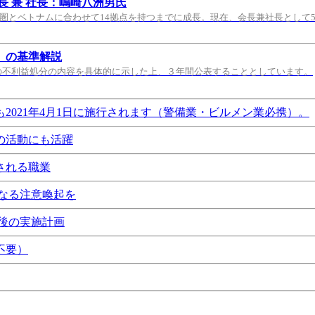
 兼 社長：嶋崎八洲男氏
都圏とベトナムに合わせて14拠点を持つまでに成長。現在、会長兼社長として
）の基準解説
の不利益処分の内容を具体的に示した上、３年間公表することとしています。
021年4月1日に施行されます（警備業・ビルメン業必携）。
の活動にも活躍
される職業
なる注意喚起を
後の実施計画
不要）