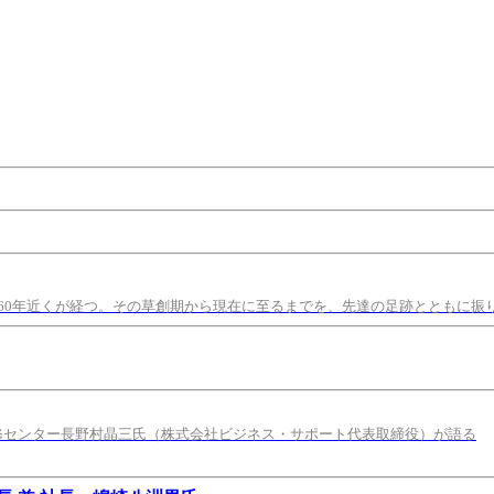
60年近くが経つ。その草創期から現在に至るまでを、先達の足跡とともに振
修センター長野村晶三氏（株式会社ビジネス・サポート代表取締役）が語る