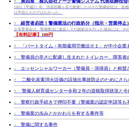
↑
第四章 株式会社アーク警備システム 代表取締役会長
1993（平成5）年、渋谷区幡ヶ谷で創業した小さな警備会社は、首
は平坦なものではなかった。
↑
経営者必読！警備業法の行政処分（指示・営業停止
公安委員会は、警備業法に違反して行政処分を行った場合には、そ
【有料記事】100円
↑
「パートタイム・有期雇用労働法※１」が中小企業も2
↑
警備員の辛さに配慮し生まれたトイレカー、障害者
↓
エッセンシャルワーカー（警備員・清掃員）と称賛
↑
二酸化炭素消火設備の誤放出事故防止のためにさら
↑
警備人材育成センター令和２年の資格取得状況と今
↓
警察行政手続きで押印不要（警備業の認定申請等も
↓
警備業の歩みとかかわりを有する事件等
↓
警備に関する事件