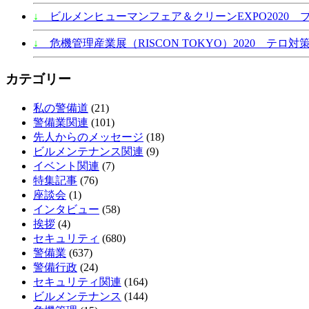
↓
ビルメンヒューマンフェア＆クリーンEXPO2020 
↓
危機管理産業展（RISCON TOKYO）2020 テロ対策
カテゴリー
私の警備道
(21)
警備業関連
(101)
先人からのメッセージ
(18)
ビルメンテナンス関連
(9)
イベント関連
(7)
特集記事
(76)
座談会
(1)
インタビュー
(58)
挨拶
(4)
セキュリティ
(680)
警備業
(637)
警備行政
(24)
セキュリティ関連
(164)
ビルメンテナンス
(144)