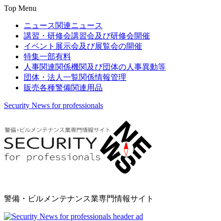
Top Menu
ニュース
関連ニュース
講習・研修会
講習会及び研修会開催
イベント
展示会及び展覧会の開催
特集
一部有料
人事関連
関係機関及び団体の人事異動等
団体・法人一覧
関係情報管理
販売
各種警備関連用品
Security News for professionals
警備・ビルメンテナンス業専門情報サイト