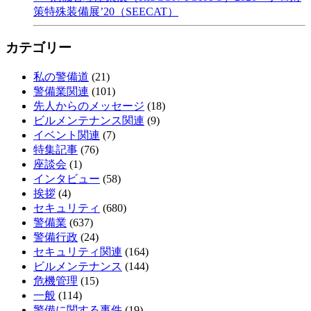
策特殊装備展’20（SEECAT）
カテゴリー
私の警備道
(21)
警備業関連
(101)
先人からのメッセージ
(18)
ビルメンテナンス関連
(9)
イベント関連
(7)
特集記事
(76)
座談会
(1)
インタビュー
(58)
挨拶
(4)
セキュリティ
(680)
警備業
(637)
警備行政
(24)
セキュリティ関連
(164)
ビルメンテナンス
(144)
危機管理
(15)
一般
(114)
警備に関する事件
(19)