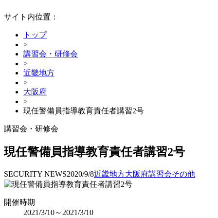
サイト内位置：
トップ
>
講習会・研修会
>
近畿地方
>
大阪府
>
現任警備員指導教育責任者講習2号
講習会・研修会
現任警備員指導教育責任者講習2号
SECURITY NEWS
2020/9/8
近畿地方
大阪府
講習会
その他
開催時期
2021/3/10～2021/3/10