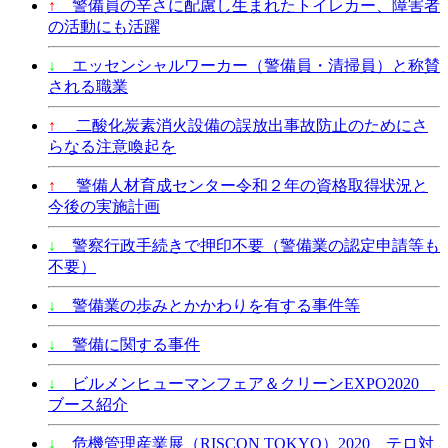
↑
警備員の辛さに配慮し生まれたトイレカー、障害者
の活動にも活躍
↓
エッセンシャルワーカー（警備員・清掃員）と称賛
される職業
↑
二酸化炭素消火設備の誤放出事故防止のためにさ
らなる注意喚起を
↑
警備人材育成センター令和２年の資格取得状況と
今後の実施計画
↓
警察行政手続きで押印不要（警備業の認定申請等も
不要）
↓
警備業の歩みとかかわりを有する事件等
↓
警備に関する事件
↓
ビルメンヒューマンフェア＆クリーンEXPO2020
ブース紹介
↓
危機管理産業展（RISCON TOKYO）2020 テロ対