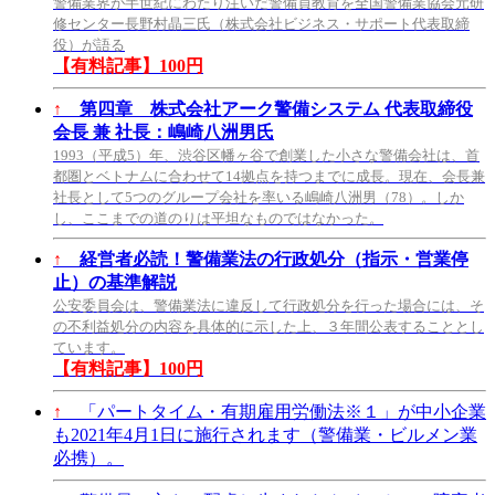
警備業界が半世紀にわたり注いだ警備員教育を全国警備業協会元研
修センター長野村晶三氏（株式会社ビジネス・サポート代表取締
役）が語る
【有料記事】100円
↑
第四章 株式会社アーク警備システム 代表取締役
会長 兼 社長：嶋崎八洲男氏
1993（平成5）年、渋谷区幡ヶ谷で創業した小さな警備会社は、首
都圏とベトナムに合わせて14拠点を持つまでに成長。現在、会長兼
社長として5つのグループ会社を率いる嶋崎八洲男（78）。しか
し、ここまでの道のりは平坦なものではなかった。
↑
経営者必読！警備業法の行政処分（指示・営業停
止）の基準解説
公安委員会は、警備業法に違反して行政処分を行った場合には、そ
の不利益処分の内容を具体的に示した上、３年間公表することとし
ています。
【有料記事】100円
↑
「パートタイム・有期雇用労働法※１」が中小企業
も2021年4月1日に施行されます（警備業・ビルメン業
必携）。