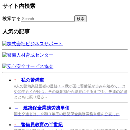
サイト内検索
検索する
人気の記事
↑
私の警備道
4人の警備業経営者の足跡！～我が国に警備業が歩みを始めて、は
や60年近くが経つ。その草創期から現在に至るまでを、先達の足跡
とともに振り返る～
→
建築保全業務労務単価
国土交通省は、令和３年度の建築保全業務労務単価を公表した
↑
警備員教育の半世紀