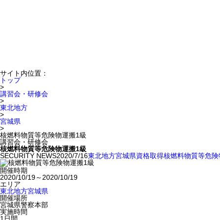
サイト内位置：
トップ
>
講習会・研修会
>
東北地方
>
宮城県
>
核燃料物質等危険物運搬1級
講習会・研修会
核燃料物質等危険物運搬1級
SECURITY NEWS
2020/7/16
東北地方
宮城県
資格取得
核燃料物質等危険
開催時期
2020/10/19～2020/10/19
エリア
東北地方
宮城県
開催場所
宮城県警察本部
実施時間
1日間