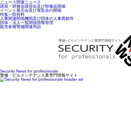
ニュース
関連ニュース
講習・研修会
講習会及び研修会開催
イベント
展示会及び展覧会の開催
特集
一部有料
人事関連
関係機関及び団体の人事異動等
団体・法人一覧
関係情報管理
販売
各種警備関連用品
Security News for professionals
警備・ビルメンテナンス業専門情報サイト