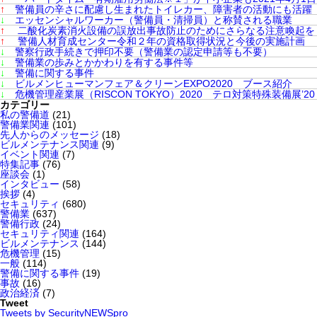
↑
警備員の辛さに配慮し生まれたトイレカー、障害者の活動にも活躍
↓
エッセンシャルワーカー（警備員・清掃員）と称賛される職業
↑
二酸化炭素消火設備の誤放出事故防止のためにさらなる注意喚起を
↑
警備人材育成センター令和２年の資格取得状況と今後の実施計画
↓
警察行政手続きで押印不要（警備業の認定申請等も不要）
↓
警備業の歩みとかかわりを有する事件等
↓
警備に関する事件
↓
ビルメンヒューマンフェア＆クリーンEXPO2020 ブース紹介
↓
危機管理産業展（RISCON TOKYO）2020 テロ対策特殊装備展’20（
カテゴリー
私の警備道
(21)
警備業関連
(101)
先人からのメッセージ
(18)
ビルメンテナンス関連
(9)
イベント関連
(7)
特集記事
(76)
座談会
(1)
インタビュー
(58)
挨拶
(4)
セキュリティ
(680)
警備業
(637)
警備行政
(24)
セキュリティ関連
(164)
ビルメンテナンス
(144)
危機管理
(15)
一般
(114)
警備に関する事件
(19)
事故
(16)
政治経済
(7)
Tweet
Tweets by SecurityNEWSpro