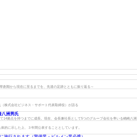
の草創期から現在に至るまでを、先達の足跡とともに振り返る～
氏（株式会社ビジネス・サポート代表取締役）が語る
崎八洲男氏
せて14拠点を持つまでに成長。現在、会長兼社長として5つのグループ会社を率いる嶋崎八
具体的に示した上、３年間公表することとしています。
日に施行されます（警備業・ビルメン業必携）。