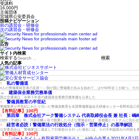
受講料
16,000円
主催団体
宮城県公安委員会
投稿ナビゲーション
前の講習会・研修会
次の講習会・研修会
広告
サイト内検索
検索する
人気の記事
↑
私の警備道
4人の警備業経営者の足跡！～我が国に警備業が歩みを始めて、はや60年近くが経つ。そ
→
建築保全業務労務単価
国土交通省は、令和３年度の建築保全業務労務単価を公表した
↑
警備員教育の半世紀
警備業界が半世紀にわたり注いだ警備員教育を全国警備業協会元研修センター長野村晶三
【有料記事】100円
↑
第四章 株式会社アーク警備システム 代表取締役会長 兼 社長：嶋
1993（平成5）年、渋谷区幡ヶ谷で創業した小さな警備会社は、首都圏とベトナムに合わ
↑
経営者必読！警備業法の行政処分（指示・営業停止）の基準解説
公安委員会は、警備業法に違反して行政処分を行った場合には、その不利益処分の内容を
【有料記事】100円
↑
「パートタイム・有期雇用労働法※１」が中小企業も2021年4月1