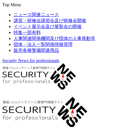
Top Menu
ニュース
関連ニュース
講習・研修会
講習会及び研修会開催
イベント
展示会及び展覧会の開催
特集
一部有料
人事関連
関係機関及び団体の人事異動等
団体・法人一覧
関係情報管理
販売
各種警備関連用品
Security News for professionals