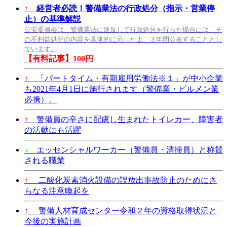
↑
経営者必読！警備業法の行政処分（指示・営業停
止）の基準解説
公安委員会は、警備業法に違反して行政処分を行った場合には、そ
の不利益処分の内容を具体的に示した上、３年間公表することとし
ています。
【有料記事】100円
↑
「パートタイム・有期雇用労働法※１」が中小企業
も2021年4月1日に施行されます（警備業・ビルメン業
必携）。
↑
警備員の辛さに配慮し生まれたトイレカー、障害者
の活動にも活躍
↓
エッセンシャルワーカー（警備員・清掃員）と称賛
される職業
↑
二酸化炭素消火設備の誤放出事故防止のためにさ
らなる注意喚起を
↑
警備人材育成センター令和２年の資格取得状況と
今後の実施計画