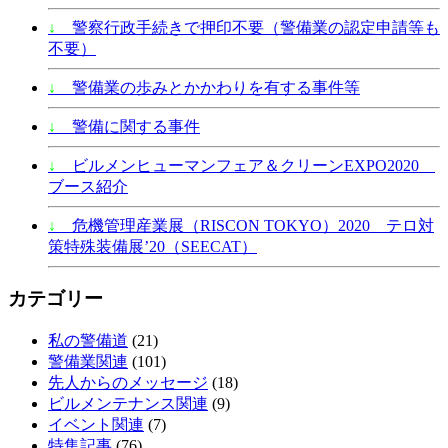
↓
警察行政手続きで押印不要（警備業の認定申請等も
不要）
↓
警備業の歩みとかかわりを有する事件等
↓
警備に関する事件
↓
ビルメンヒューマンフェア＆クリーンEXPO2020
ブース紹介
↓
危機管理産業展（RISCON TOKYO）2020 テロ対
策特殊装備展’20（SEECAT）
カテゴリー
私の警備道
(21)
警備業関連
(101)
先人からのメッセージ
(18)
ビルメンテナンス関連
(9)
イベント関連
(7)
特集記事
(76)