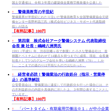
国土交通省は、令和３年度の建築保全業務労務単価を公表した
↑
警備員教育の半世紀
警備業界が半世紀にわたり注いだ警備員教育を全国警備業協会元研
修センター長野村晶三氏（株式会社ビジネス・サポート代表取締
役）が語る
【有料記事】100円
↑
第四章 株式会社アーク警備システム 代表取締役
会長 兼 社長：嶋崎八洲男氏
1993（平成5）年、渋谷区幡ヶ谷で創業した小さな警備会社は、首
都圏とベトナムに合わせて14拠点を持つまでに成長。現在、会長兼
社長として5つのグループ会社を率いる嶋崎八洲男（78）。しか
し、ここまでの道のりは平坦なものではなかった。
↑
経営者必読！警備業法の行政処分（指示・営業停
止）の基準解説
公安委員会は、警備業法に違反して行政処分を行った場合には、そ
の不利益処分の内容を具体的に示した上、３年間公表することとし
ています。
【有料記事】100円
↑
「パートタイム・有期雇用労働法※１」が中小企業