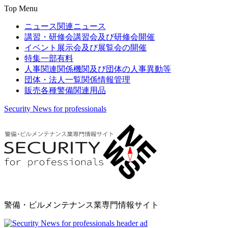
Top Menu
ニュース
関連ニュース
講習・研修会
講習会及び研修会開催
イベント
展示会及び展覧会の開催
特集
一部有料
人事関連
関係機関及び団体の人事異動等
団体・法人一覧
関係情報管理
販売
各種警備関連用品
Security News for professionals
警備・ビルメンテナンス業専門情報サイト