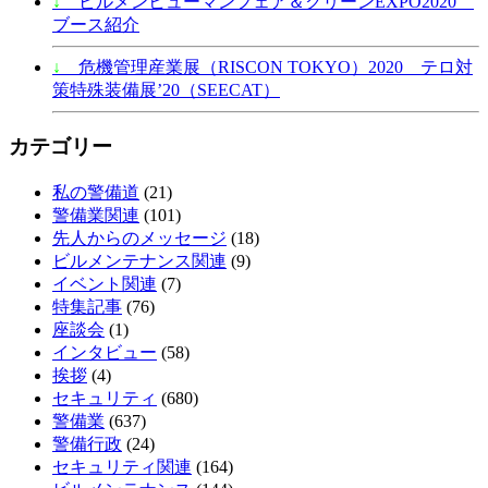
↓
ビルメンヒューマンフェア＆クリーンEXPO2020
ブース紹介
↓
危機管理産業展（RISCON TOKYO）2020 テロ対
策特殊装備展’20（SEECAT）
カテゴリー
私の警備道
(21)
警備業関連
(101)
先人からのメッセージ
(18)
ビルメンテナンス関連
(9)
イベント関連
(7)
特集記事
(76)
座談会
(1)
インタビュー
(58)
挨拶
(4)
セキュリティ
(680)
警備業
(637)
警備行政
(24)
セキュリティ関連
(164)