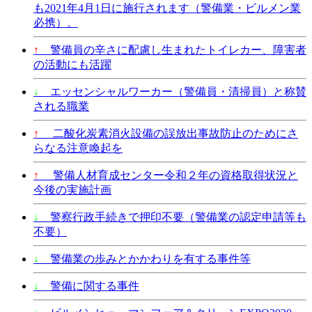
も2021年4月1日に施行されます（警備業・ビルメン業
必携）。
↑
警備員の辛さに配慮し生まれたトイレカー、障害者
の活動にも活躍
↓
エッセンシャルワーカー（警備員・清掃員）と称賛
される職業
↑
二酸化炭素消火設備の誤放出事故防止のためにさ
らなる注意喚起を
↑
警備人材育成センター令和２年の資格取得状況と
今後の実施計画
↓
警察行政手続きで押印不要（警備業の認定申請等も
不要）
↓
警備業の歩みとかかわりを有する事件等
↓
警備に関する事件