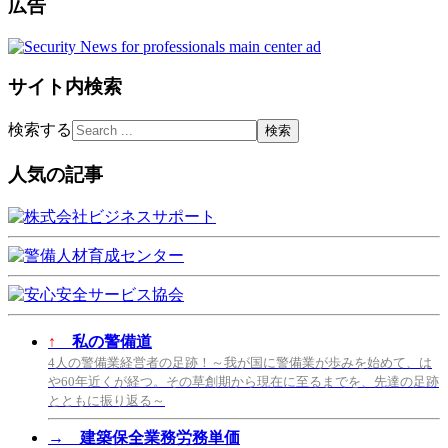
広告
サイト内検索
検索する
人気の記事
↑
私の警備道
4人の警備業経営者の足跡！～我が国に警備業が歩みを始めて、は
や60年近くが経つ。その草創期から現在に至るまでを、先達の足跡
とともに振り返る～
→
建築保全業務労務単価