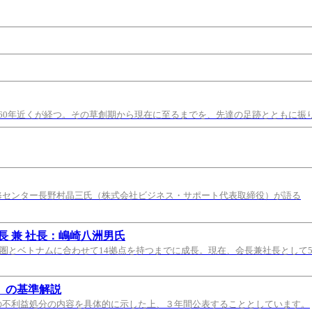
60年近くが経つ。その草創期から現在に至るまでを、先達の足跡とともに振
修センター長野村晶三氏（株式会社ビジネス・サポート代表取締役）が語る
 兼 社長：嶋崎八洲男氏
都圏とベトナムに合わせて14拠点を持つまでに成長。現在、会長兼社長として
）の基準解説
の不利益処分の内容を具体的に示した上、３年間公表することとしています。