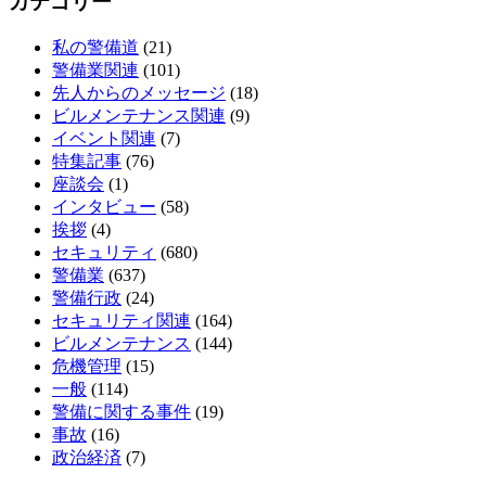
カテゴリー
私の警備道
(21)
警備業関連
(101)
先人からのメッセージ
(18)
ビルメンテナンス関連
(9)
イベント関連
(7)
特集記事
(76)
座談会
(1)
インタビュー
(58)
挨拶
(4)
セキュリティ
(680)
警備業
(637)
警備行政
(24)
セキュリティ関連
(164)
ビルメンテナンス
(144)
危機管理
(15)
一般
(114)
警備に関する事件
(19)
事故
(16)
政治経済
(7)