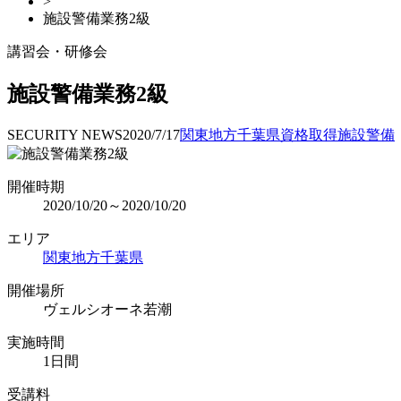
>
施設警備業務2級
講習会・研修会
施設警備業務2級
SECURITY NEWS
2020/7/17
関東地方
千葉県
資格取得
施設警備
開催時期
2020/10/20～2020/10/20
エリア
関東地方
千葉県
開催場所
ヴェルシオーネ若潮
実施時間
1日間
受講料