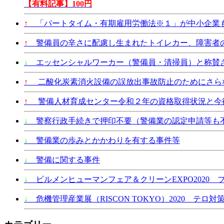
【有料記事】100円
↑
「パートタイム・有期雇用労働法※１」が中小企業も2
↑
警備員の辛さに配慮し生まれたトイレカー、障害者
↓
エッセンシャルワーカー（警備員・清掃員）と称賛
↑
二酸化炭素消火設備の誤放出事故防止のためにさら
↑
警備人材育成センター令和２年の資格取得状況と今
↓
警察行政手続きで押印不要（警備業の認定申請等も
↓
警備業の歩みとかかわりを有する事件等
↓
警備に関する事件
↓
ビルメンヒューマンフェア＆クリーンEXPO2020 
↓
危機管理産業展（RISCON TOKYO）2020 テロ対策