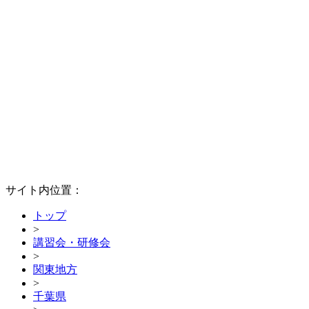
サイト内位置：
トップ
>
講習会・研修会
>
関東地方
>
千葉県