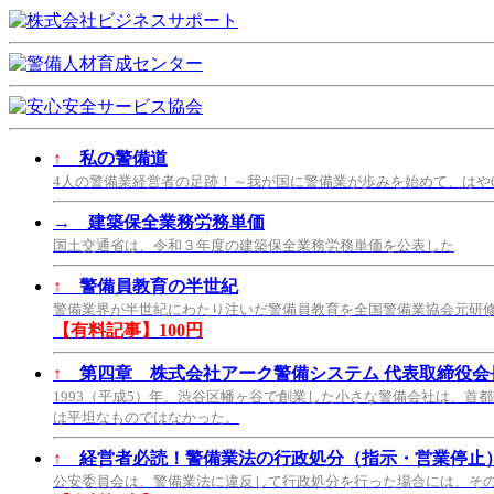
↑
私の警備道
4人の警備業経営者の足跡！～我が国に警備業が歩みを始めて、はや
→
建築保全業務労務単価
国土交通省は、令和３年度の建築保全業務労務単価を公表した
↑
警備員教育の半世紀
警備業界が半世紀にわたり注いだ警備員教育を全国警備業協会元研
【有料記事】100円
↑
第四章 株式会社アーク警備システム 代表取締役会長
1993（平成5）年、渋谷区幡ヶ谷で創業した小さな警備会社は、首
は平坦なものではなかった。
↑
経営者必読！警備業法の行政処分（指示・営業停止
公安委員会は、警備業法に違反して行政処分を行った場合には、そ