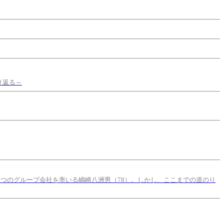
り返る～
5つのグループ会社を率いる嶋崎八洲男（78）。しかし、ここまでの道のり