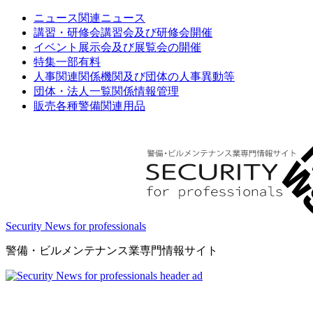
ニュース
関連ニュース
講習・研修会
講習会及び研修会開催
イベント
展示会及び展覧会の開催
特集
一部有料
人事関連
関係機関及び団体の人事異動等
団体・法人一覧
関係情報管理
販売
各種警備関連用品
Security News for professionals
警備・ビルメンテナンス業専門情報サイト