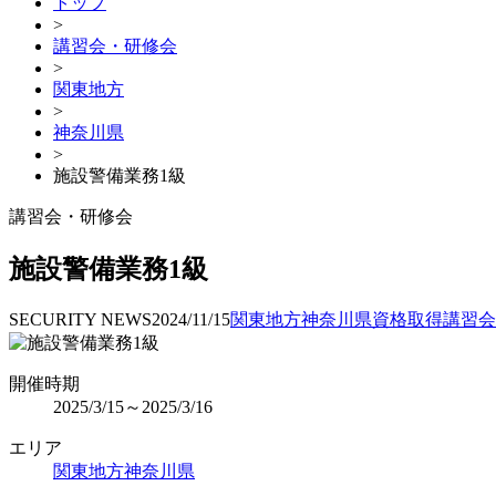
トップ
>
講習会・研修会
>
関東地方
>
神奈川県
>
施設警備業務1級
講習会・研修会
施設警備業務1級
SECURITY NEWS
2024/11/15
関東地方
神奈川県
資格取得
講習会
開催時期
2025/3/15～2025/3/16
エリア
関東地方
神奈川県