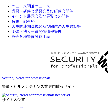
ニュース
関連ニュース
講習・研修会
講習会及び研修会開催
イベント
展示会及び展覧会の開催
特集
一部有料
人事関連
関係機関及び団体の人事異動等
団体・法人一覧
関係情報管理
販売
各種警備関連用品
Security News for professionals
警備・ビルメンテナンス業専門情報サイト
サイト内位置：