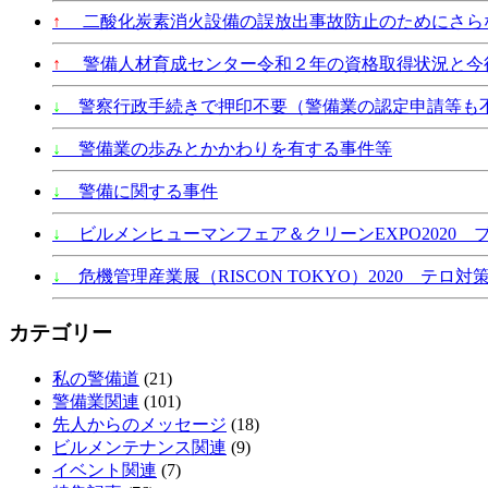
↑
二酸化炭素消火設備の誤放出事故防止のためにさら
↑
警備人材育成センター令和２年の資格取得状況と今
↓
警察行政手続きで押印不要（警備業の認定申請等も
↓
警備業の歩みとかかわりを有する事件等
↓
警備に関する事件
↓
ビルメンヒューマンフェア＆クリーンEXPO2020 
↓
危機管理産業展（RISCON TOKYO）2020 テロ対策
カテゴリー
私の警備道
(21)
警備業関連
(101)
先人からのメッセージ
(18)
ビルメンテナンス関連
(9)
イベント関連
(7)