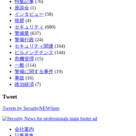
特集記事
(76)
座談会
(1)
インタビュー
(58)
挨拶
(4)
セキュリティ
(680)
警備業
(637)
警備行政
(24)
セキュリティ関連
(164)
ビルメンテナンス
(144)
危機管理
(15)
一般
(114)
警備に関する事件
(19)
事故
(16)
政治経済
(7)
Tweet
Tweets by SecurityNEWSpro
会社案内
記事募集