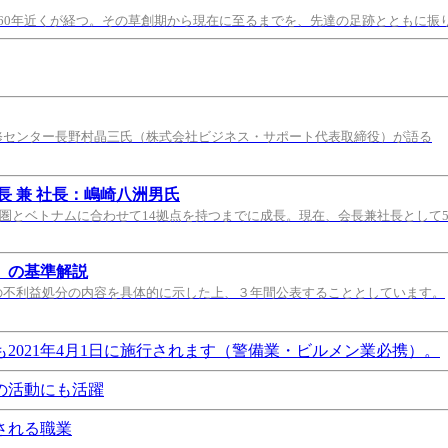
60年近くが経つ。その草創期から現在に至るまでを、先達の足跡とともに振
修センター長野村晶三氏（株式会社ビジネス・サポート代表取締役）が語る
 兼 社長：嶋崎八洲男氏
都圏とベトナムに合わせて14拠点を持つまでに成長。現在、会長兼社長として
）の基準解説
の不利益処分の内容を具体的に示した上、３年間公表することとしています。
021年4月1日に施行されます（警備業・ビルメン業必携）。
の活動にも活躍
される職業