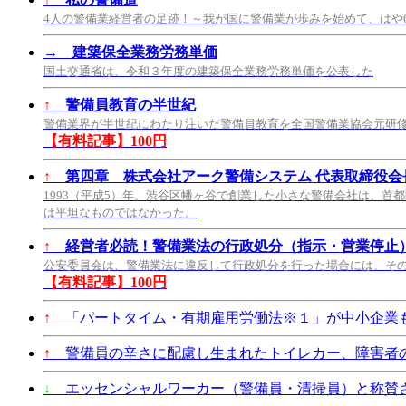
4人の警備業経営者の足跡！～我が国に警備業が歩みを始めて、はや
→
建築保全業務労務単価
国土交通省は、令和３年度の建築保全業務労務単価を公表した
↑
警備員教育の半世紀
警備業界が半世紀にわたり注いだ警備員教育を全国警備業協会元研
【有料記事】100円
↑
第四章 株式会社アーク警備システム 代表取締役会長
1993（平成5）年、渋谷区幡ヶ谷で創業した小さな警備会社は、首
は平坦なものではなかった。
↑
経営者必読！警備業法の行政処分（指示・営業停止
公安委員会は、警備業法に違反して行政処分を行った場合には、そ
【有料記事】100円
↑
「パートタイム・有期雇用労働法※１」が中小企業も2
↑
警備員の辛さに配慮し生まれたトイレカー、障害者
↓
エッセンシャルワーカー（警備員・清掃員）と称賛