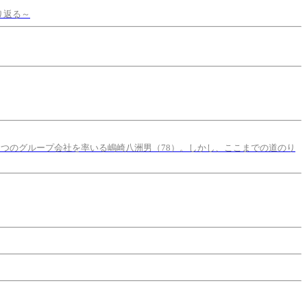
り返る～
5つのグループ会社を率いる嶋崎八洲男（78）。しかし、ここまでの道のり