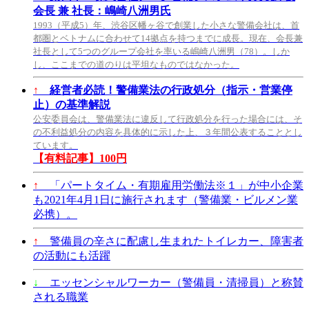
会長 兼 社長：嶋崎八洲男氏
1993（平成5）年、渋谷区幡ヶ谷で創業した小さな警備会社は、首
都圏とベトナムに合わせて14拠点を持つまでに成長。現在、会長兼
社長として5つのグループ会社を率いる嶋崎八洲男（78）。しか
し、ここまでの道のりは平坦なものではなかった。
↑
経営者必読！警備業法の行政処分（指示・営業停
止）の基準解説
公安委員会は、警備業法に違反して行政処分を行った場合には、そ
の不利益処分の内容を具体的に示した上、３年間公表することとし
ています。
【有料記事】100円
↑
「パートタイム・有期雇用労働法※１」が中小企業
も2021年4月1日に施行されます（警備業・ビルメン業
必携）。
↑
警備員の辛さに配慮し生まれたトイレカー、障害者
の活動にも活躍
↓
エッセンシャルワーカー（警備員・清掃員）と称賛
される職業