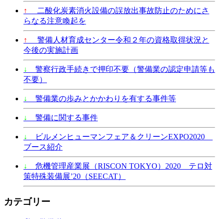
↑
二酸化炭素消火設備の誤放出事故防止のためにさ
らなる注意喚起を
↑
警備人材育成センター令和２年の資格取得状況と
今後の実施計画
↓
警察行政手続きで押印不要（警備業の認定申請等も
不要）
↓
警備業の歩みとかかわりを有する事件等
↓
警備に関する事件
↓
ビルメンヒューマンフェア＆クリーンEXPO2020
ブース紹介
↓
危機管理産業展（RISCON TOKYO）2020 テロ対
策特殊装備展’20（SEECAT）
カテゴリー