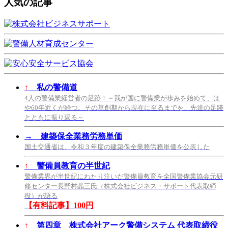
人気の記事
↑
私の警備道
4人の警備業経営者の足跡！～我が国に警備業が歩みを始めて、は
や60年近くが経つ。その草創期から現在に至るまでを、先達の足跡
とともに振り返る～
→
建築保全業務労務単価
国土交通省は、令和３年度の建築保全業務労務単価を公表した
↑
警備員教育の半世紀
警備業界が半世紀にわたり注いだ警備員教育を全国警備業協会元研
修センター長野村晶三氏（株式会社ビジネス・サポート代表取締
役）が語る
【有料記事】100円
↑
第四章 株式会社アーク警備システム 代表取締役