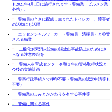
も2021年4月1日に施行されます（警備業・ビルメン業
必携）。
↑
警備員の辛さに配慮し生まれたトイレカー、障害者
の活動にも活躍
↓
エッセンシャルワーカー（警備員・清掃員）と称賛
される職業
↑
二酸化炭素消火設備の誤放出事故防止のためにさ
らなる注意喚起を
↑
警備人材育成センター令和２年の資格取得状況と
今後の実施計画
↓
警察行政手続きで押印不要（警備業の認定申請等も
不要）
↓
警備業の歩みとかかわりを有する事件等
↓
警備に関する事件