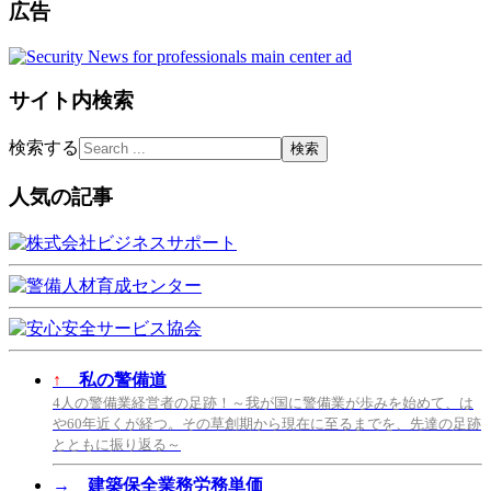
広告
サイト内検索
検索する
人気の記事
↑
私の警備道
4人の警備業経営者の足跡！～我が国に警備業が歩みを始めて、は
や60年近くが経つ。その草創期から現在に至るまでを、先達の足跡
とともに振り返る～
→
建築保全業務労務単価