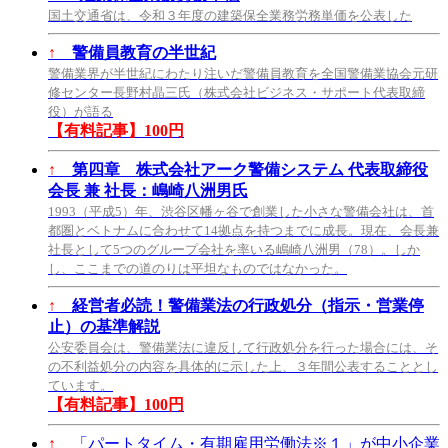
国土交通省は、令和３年度の建築保全業務労務単価を公表した
↑
警備員教育の半世紀
警備業界が半世紀にわたり注いだ警備員教育を全国警備業協会元研
修センター長野村晶三氏（株式会社ビジネス・サポート代表取締
役）が語る
【有料記事】100円
↑
第四章 株式会社アーク警備システム 代表取締役
会長 兼 社長：嶋崎八洲男氏
1993（平成5）年、渋谷区幡ヶ谷で創業した小さな警備会社は、首
都圏とベトナムに合わせて14拠点を持つまでに成長。現在、会長兼
社長として5つのグループ会社を率いる嶋崎八洲男（78）。しか
し、ここまでの道のりは平坦なものではなかった。
↑
経営者必読！警備業法の行政処分（指示・営業停
止）の基準解説
公安委員会は、警備業法に違反して行政処分を行った場合には、そ
の不利益処分の内容を具体的に示した上、３年間公表することとし
ています。
【有料記事】100円
↑
「パートタイム・有期雇用労働法※１」が中小企業