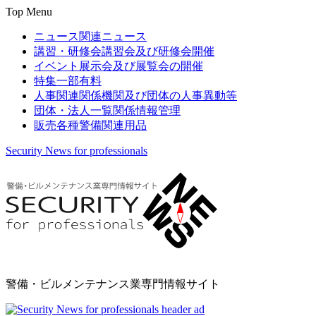
Top Menu
ニュース
関連ニュース
講習・研修会
講習会及び研修会開催
イベント
展示会及び展覧会の開催
特集
一部有料
人事関連
関係機関及び団体の人事異動等
団体・法人一覧
関係情報管理
販売
各種警備関連用品
Security News for professionals
警備・ビルメンテナンス業専門情報サイト