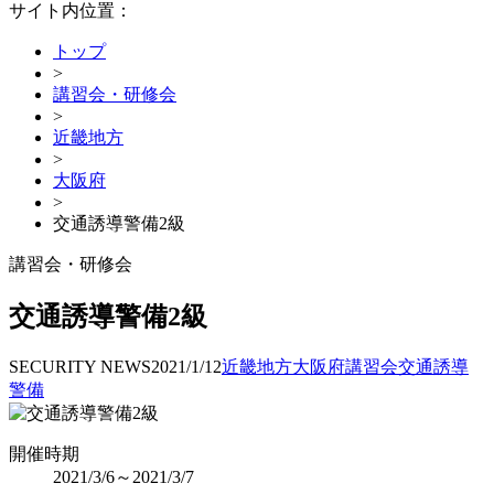
サイト内位置：
トップ
>
講習会・研修会
>
近畿地方
>
大阪府
>
交通誘導警備2級
講習会・研修会
交通誘導警備2級
SECURITY NEWS
2021/1/12
近畿地方
大阪府
講習会
交通誘導
警備
開催時期
2021/3/6～2021/3/7