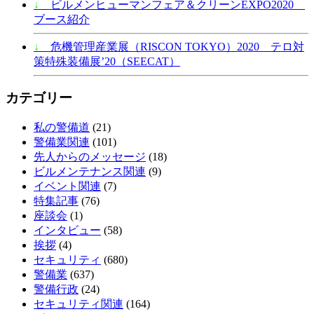
↓
ビルメンヒューマンフェア＆クリーンEXPO2020
ブース紹介
↓
危機管理産業展（RISCON TOKYO）2020 テロ対
策特殊装備展’20（SEECAT）
カテゴリー
私の警備道
(21)
警備業関連
(101)
先人からのメッセージ
(18)
ビルメンテナンス関連
(9)
イベント関連
(7)
特集記事
(76)
座談会
(1)
インタビュー
(58)
挨拶
(4)
セキュリティ
(680)
警備業
(637)
警備行政
(24)
セキュリティ関連
(164)