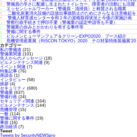
↑
警備員の辛さに配慮し生まれたトイレカー、障害者の活動にも活躍
↓
エッセンシャルワーカー（警備員・清掃員）と称賛される職業
↑
二酸化炭素消火設備の誤放出事故防止のためにさらなる注意喚起を
↑
警備人材育成センター令和２年の資格取得状況と今後の実施計画
↓
警察行政手続きで押印不要（警備業の認定申請等も不要）
↓
警備業の歩みとかかわりを有する事件等
↓
警備に関する事件
↓
ビルメンヒューマンフェア＆クリーンEXPO2020 ブース紹介
↓
危機管理産業展（RISCON TOKYO）2020 テロ対策特殊装備展’20（
カテゴリー
私の警備道
(21)
警備業関連
(101)
先人からのメッセージ
(18)
ビルメンテナンス関連
(9)
イベント関連
(7)
特集記事
(76)
座談会
(1)
インタビュー
(58)
挨拶
(4)
セキュリティ
(680)
警備業
(637)
警備行政
(24)
セキュリティ関連
(164)
ビルメンテナンス
(144)
危機管理
(15)
一般
(114)
警備に関する事件
(19)
事故
(16)
政治経済
(7)
Tweet
Tweets by SecurityNEWSpro