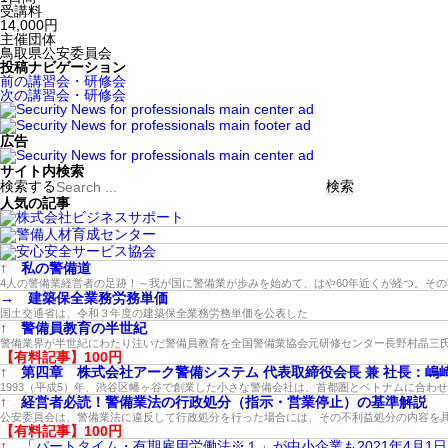
受講料
14,000円
主催団体
鳥取県公安委員会
投稿ナビゲーション
前の講習会・研修会
次の講習会・研修会
広告
サイト内検索
検索する
人気の記事
↑
私の警備道
4人の警備業経営者の足跡！～我が国に警備業が歩みを始めて、はや60年近くが経つ。そ
→
建築保全業務労務単価
国土交通省は、令和３年度の建築保全業務労務単価を公表した
↑
警備員教育の半世紀
警備業界が半世紀にわたり注いだ警備員教育を全国警備業協会元研修センター長野村晶三
【有料記事】100円
↑
第四章 株式会社アーク警備システム 代表取締役会長 兼 社長：嶋
1993（平成5）年、渋谷区幡ヶ谷で創業した小さな警備会社は、首都圏とベトナムに合わ
↑
経営者必読！警備業法の行政処分（指示・営業停止）の基準解説
公安委員会は、警備業法に違反して行政処分を行った場合には、その不利益処分の内容を
【有料記事】100円
↑
「パートタイム・有期雇用労働法※１」が中小企業も2021年4月1