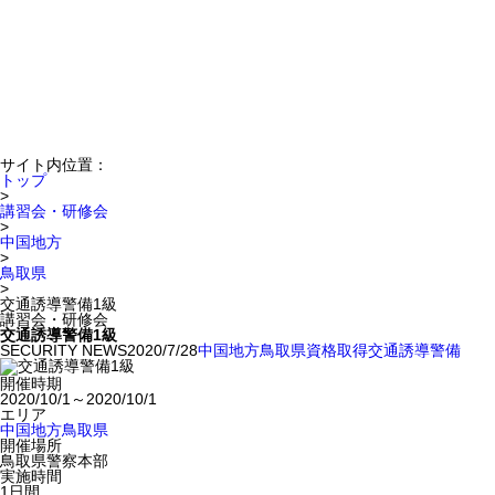
サイト内位置：
トップ
>
講習会・研修会
>
中国地方
>
鳥取県
>
交通誘導警備1級
講習会・研修会
交通誘導警備1級
SECURITY NEWS
2020/7/28
中国地方
鳥取県
資格取得
交通誘導警備
開催時期
2020/10/1～2020/10/1
エリア
中国地方
鳥取県
開催場所
鳥取県警察本部
実施時間
1日間