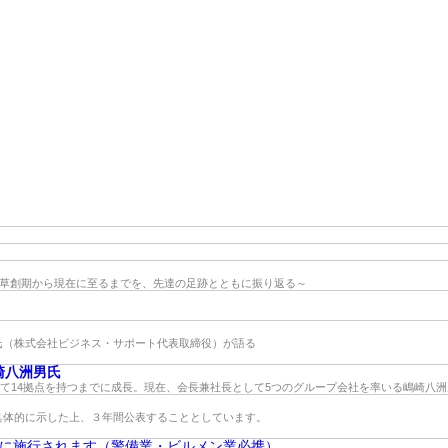
の草創期から現在に至るまでを、先達の足跡とともに振り返る～
氏（株式会社ビジネス・サポート代表取締役）が語る
崎八洲男氏
せて14拠点を持つまでに成長。現在、会長兼社長として5つのグループ会社を率いる嶋崎八
具体的に示した上、３年間公表することとしています。
日に施行されます（警備業・ビルメン業必携）。