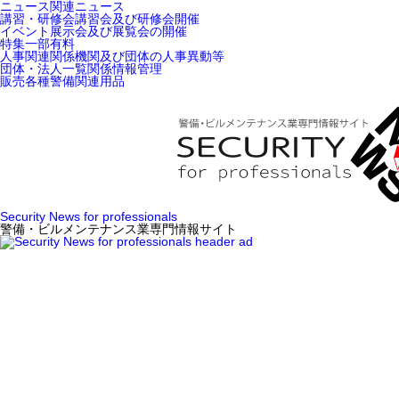
ニュース
関連ニュース
講習・研修会
講習会及び研修会開催
イベント
展示会及び展覧会の開催
特集
一部有料
人事関連
関係機関及び団体の人事異動等
団体・法人一覧
関係情報管理
販売
各種警備関連用品
Security News for professionals
警備・ビルメンテナンス業専門情報サイト