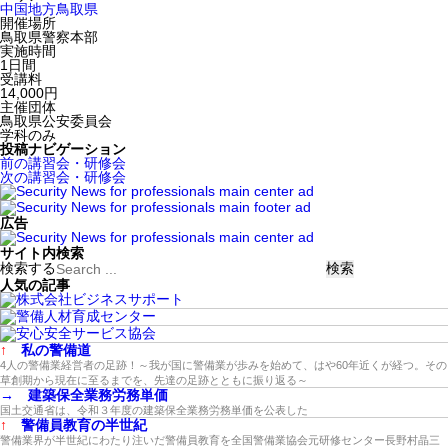
中国地方
鳥取県
開催場所
鳥取県警察本部
実施時間
1日間
受講料
14,000円
主催団体
鳥取県公安委員会
学科のみ
投稿ナビゲーション
前の講習会・研修会
次の講習会・研修会
広告
サイト内検索
検索する
人気の記事
↑
私の警備道
4人の警備業経営者の足跡！～我が国に警備業が歩みを始めて、はや60年近くが経つ。その
草創期から現在に至るまでを、先達の足跡とともに振り返る～
→
建築保全業務労務単価
国土交通省は、令和３年度の建築保全業務労務単価を公表した
↑
警備員教育の半世紀
警備業界が半世紀にわたり注いだ警備員教育を全国警備業協会元研修センター長野村晶三