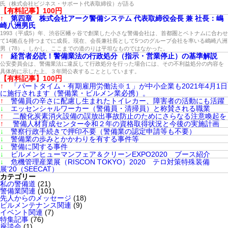
氏（株式会社ビジネス・サポート代表取締役）が語る
【有料記事】100円
↑
第四章 株式会社アーク警備システム 代表取締役会長 兼 社長：嶋
崎八洲男氏
1993（平成5）年、渋谷区幡ヶ谷で創業した小さな警備会社は、首都圏とベトナムに合わせ
て14拠点を持つまでに成長。現在、会長兼社長として5つのグループ会社を率いる嶋崎八洲
男（78）。しかし、ここまでの道のりは平坦なものではなかった。
↑
経営者必読！警備業法の行政処分（指示・営業停止）の基準解説
公安委員会は、警備業法に違反して行政処分を行った場合には、その不利益処分の内容を
具体的に示した上、３年間公表することとしています。
【有料記事】100円
↑
「パートタイム・有期雇用労働法※１」が中小企業も2021年4月1日
に施行されます（警備業・ビルメン業必携）。
↑
警備員の辛さに配慮し生まれたトイレカー、障害者の活動にも活躍
↓
エッセンシャルワーカー（警備員・清掃員）と称賛される職業
↑
二酸化炭素消火設備の誤放出事故防止のためにさらなる注意喚起を
↑
警備人材育成センター令和２年の資格取得状況と今後の実施計画
↓
警察行政手続きで押印不要（警備業の認定申請等も不要）
↓
警備業の歩みとかかわりを有する事件等
↓
警備に関する事件
↓
ビルメンヒューマンフェア＆クリーンEXPO2020 ブース紹介
↓
危機管理産業展（RISCON TOKYO）2020 テロ対策特殊装備
展’20（SEECAT）
カテゴリー
私の警備道
(21)
警備業関連
(101)
先人からのメッセージ
(18)
ビルメンテナンス関連
(9)
イベント関連
(7)
特集記事
(76)
座談会
(1)