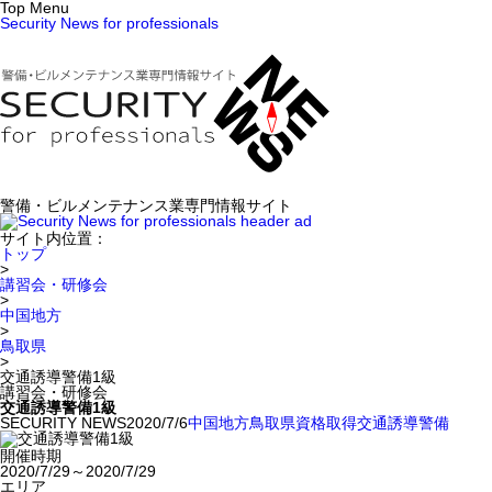
Top Menu
Security News for professionals
警備・ビルメンテナンス業専門情報サイト
サイト内位置：
トップ
>
講習会・研修会
>
中国地方
>
鳥取県
>
交通誘導警備1級
講習会・研修会
交通誘導警備1級
SECURITY NEWS
2020/7/6
中国地方
鳥取県
資格取得
交通誘導警備
開催時期
2020/7/29～2020/7/29
エリア