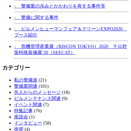
↓
警備業の歩みとかかわりを有する事件等
↓
警備に関する事件
↓
ビルメンヒューマンフェア＆クリーンEXPO2020
ブース紹介
↓
危機管理産業展（RISCON TOKYO）2020 テロ対
策特殊装備展’20（SEECAT）
カテゴリー
私の警備道
(21)
警備業関連
(101)
先人からのメッセージ
(18)
ビルメンテナンス関連
(9)
イベント関連
(7)
特集記事
(76)
座談会
(1)
インタビュー
(58)
挨拶
(4)