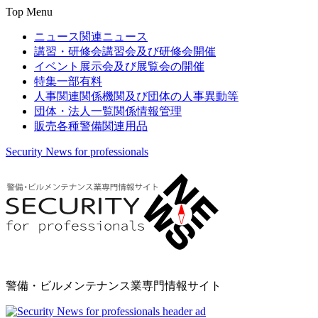
Top Menu
ニュース
関連ニュース
講習・研修会
講習会及び研修会開催
イベント
展示会及び展覧会の開催
特集
一部有料
人事関連
関係機関及び団体の人事異動等
団体・法人一覧
関係情報管理
販売
各種警備関連用品
Security News for professionals
警備・ビルメンテナンス業専門情報サイト