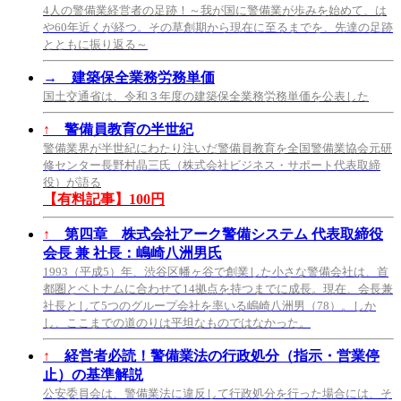
4人の警備業経営者の足跡！～我が国に警備業が歩みを始めて、は
や60年近くが経つ。その草創期から現在に至るまでを、先達の足跡
とともに振り返る～
→
建築保全業務労務単価
国土交通省は、令和３年度の建築保全業務労務単価を公表した
↑
警備員教育の半世紀
警備業界が半世紀にわたり注いだ警備員教育を全国警備業協会元研
修センター長野村晶三氏（株式会社ビジネス・サポート代表取締
役）が語る
【有料記事】100円
↑
第四章 株式会社アーク警備システム 代表取締役
会長 兼 社長：嶋崎八洲男氏
1993（平成5）年、渋谷区幡ヶ谷で創業した小さな警備会社は、首
都圏とベトナムに合わせて14拠点を持つまでに成長。現在、会長兼
社長として5つのグループ会社を率いる嶋崎八洲男（78）。しか
し、ここまでの道のりは平坦なものではなかった。
↑
経営者必読！警備業法の行政処分（指示・営業停
止）の基準解説
公安委員会は、警備業法に違反して行政処分を行った場合には、そ