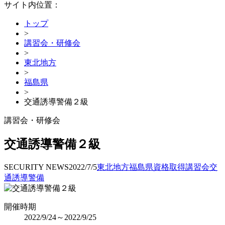
サイト内位置：
トップ
>
講習会・研修会
>
東北地方
>
福島県
>
交通誘導警備２級
講習会・研修会
交通誘導警備２級
SECURITY NEWS
2022/7/5
東北地方
福島県
資格取得
講習会
交
通誘導警備
開催時期
2022/9/24～2022/9/25