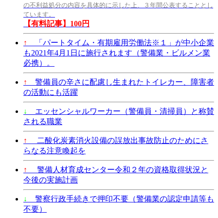
の不利益処分の内容を具体的に示した上、３年間公表することとし
ています。
【有料記事】100円
↑
「パートタイム・有期雇用労働法※１」が中小企業
も2021年4月1日に施行されます（警備業・ビルメン業
必携）。
↑
警備員の辛さに配慮し生まれたトイレカー、障害者
の活動にも活躍
↓
エッセンシャルワーカー（警備員・清掃員）と称賛
される職業
↑
二酸化炭素消火設備の誤放出事故防止のためにさ
らなる注意喚起を
↑
警備人材育成センター令和２年の資格取得状況と
今後の実施計画
↓
警察行政手続きで押印不要（警備業の認定申請等も
不要）