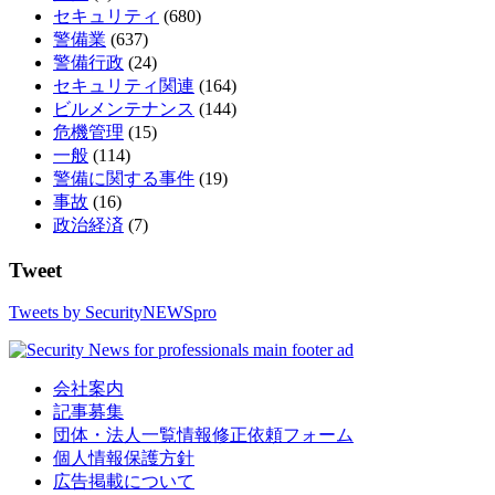
セキュリティ
(680)
警備業
(637)
警備行政
(24)
セキュリティ関連
(164)
ビルメンテナンス
(144)
危機管理
(15)
一般
(114)
警備に関する事件
(19)
事故
(16)
政治経済
(7)
Tweet
Tweets by SecurityNEWSpro
会社案内
記事募集
団体・法人一覧情報修正依頼フォーム
個人情報保護方針
広告掲載について