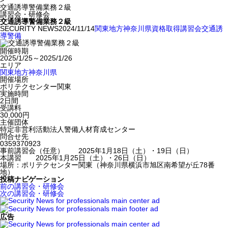
>
交通誘導警備業務２級
講習会・研修会
交通誘導警備業務２級
SECURITY NEWS
2024/11/14
関東地方
神奈川県
資格取得
講習会
交通誘
導警備
開催時期
2025/1/25～2025/1/26
エリア
関東地方
神奈川県
開催場所
ポリテクセンター関東
実施時間
2日間
受講料
30,000円
主催団体
特定非営利活動法人警備人材育成センター
問合せ先
0359370923
事前講習会（任意） 2025年1月18日（土）・19日（日）
本講習 2025年1月25日（土）・26日（日）
場所：ポリテクセンター関東（神奈川県横浜市旭区南希望が丘78番
地）
投稿ナビゲーション
前の講習会・研修会
次の講習会・研修会
広告