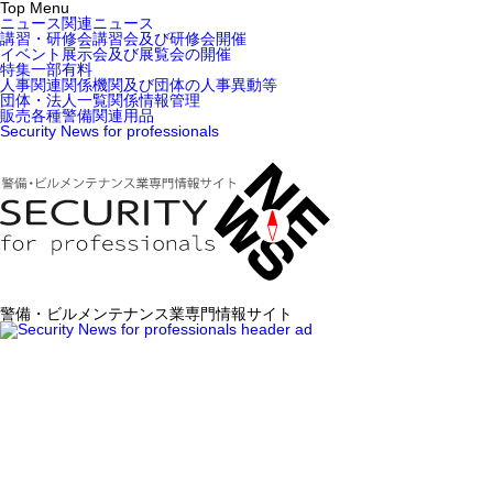
Top Menu
ニュース
関連ニュース
講習・研修会
講習会及び研修会開催
イベント
展示会及び展覧会の開催
特集
一部有料
人事関連
関係機関及び団体の人事異動等
団体・法人一覧
関係情報管理
販売
各種警備関連用品
Security News for professionals
警備・ビルメンテナンス業専門情報サイト