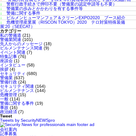
↓
警察行政手続きで押印不要（警備業の認定申請等も不要）
↓
警備業の歩みとかかわりを有する事件等
↓
警備に関する事件
↓
ビルメンヒューマンフェア＆クリーンEXPO2020 ブース紹介
↓
危機管理産業展（RISCON TOKYO）2020 テロ対策特殊装備
展’20（SEECAT）
カテゴリー
私の警備道
(21)
警備業関連
(101)
先人からのメッセージ
(18)
ビルメンテナンス関連
(9)
イベント関連
(7)
特集記事
(76)
座談会
(1)
インタビュー
(58)
挨拶
(4)
セキュリティ
(680)
警備業
(637)
警備行政
(24)
セキュリティ関連
(164)
ビルメンテナンス
(144)
危機管理
(15)
一般
(114)
警備に関する事件
(19)
事故
(16)
政治経済
(7)
Tweet
Tweets by SecurityNEWSpro
会社案内
記事募集