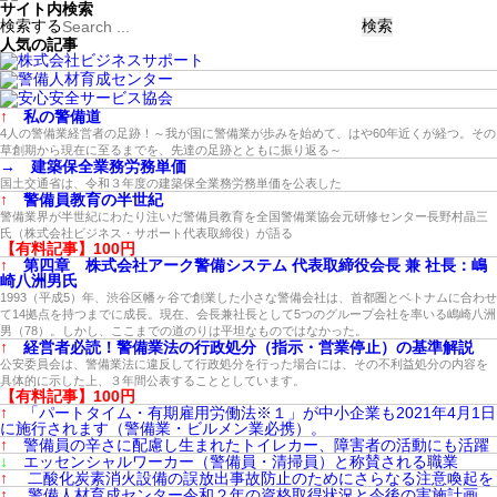
サイト内検索
検索する
人気の記事
↑
私の警備道
4人の警備業経営者の足跡！～我が国に警備業が歩みを始めて、はや60年近くが経つ。その
草創期から現在に至るまでを、先達の足跡とともに振り返る～
→
建築保全業務労務単価
国土交通省は、令和３年度の建築保全業務労務単価を公表した
↑
警備員教育の半世紀
警備業界が半世紀にわたり注いだ警備員教育を全国警備業協会元研修センター長野村晶三
氏（株式会社ビジネス・サポート代表取締役）が語る
【有料記事】100円
↑
第四章 株式会社アーク警備システム 代表取締役会長 兼 社長：嶋
崎八洲男氏
1993（平成5）年、渋谷区幡ヶ谷で創業した小さな警備会社は、首都圏とベトナムに合わせ
て14拠点を持つまでに成長。現在、会長兼社長として5つのグループ会社を率いる嶋崎八洲
男（78）。しかし、ここまでの道のりは平坦なものではなかった。
↑
経営者必読！警備業法の行政処分（指示・営業停止）の基準解説
公安委員会は、警備業法に違反して行政処分を行った場合には、その不利益処分の内容を
具体的に示した上、３年間公表することとしています。
【有料記事】100円
↑
「パートタイム・有期雇用労働法※１」が中小企業も2021年4月1日
に施行されます（警備業・ビルメン業必携）。
↑
警備員の辛さに配慮し生まれたトイレカー、障害者の活動にも活躍
↓
エッセンシャルワーカー（警備員・清掃員）と称賛される職業
↑
二酸化炭素消火設備の誤放出事故防止のためにさらなる注意喚起を
↑
警備人材育成センター令和２年の資格取得状況と今後の実施計画