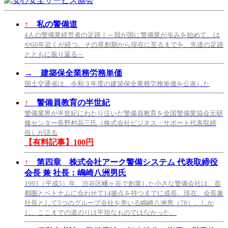
↑
私の警備道
4人の警備業経営者の足跡！～我が国に警備業が歩みを始めて、は
や60年近くが経つ。その草創期から現在に至るまでを、先達の足跡
とともに振り返る～
→
建築保全業務労務単価
国土交通省は、令和３年度の建築保全業務労務単価を公表した
↑
警備員教育の半世紀
警備業界が半世紀にわたり注いだ警備員教育を全国警備業協会元研
修センター長野村晶三氏（株式会社ビジネス・サポート代表取締
役）が語る
【有料記事】100円
↑
第四章 株式会社アーク警備システム 代表取締役
会長 兼 社長：嶋崎八洲男氏
1993（平成5）年、渋谷区幡ヶ谷で創業した小さな警備会社は、首
都圏とベトナムに合わせて14拠点を持つまでに成長。現在、会長兼
社長として5つのグループ会社を率いる嶋崎八洲男（78）。しか
し、ここまでの道のりは平坦なものではなかった。