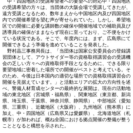
中・四国地区の受講希望者への要望への対応中・四国地区
の受講希望の方々は、当団体の大阪会場で受講してきたが、
遠方受講となるため、数年まえから中国地区内及び四国地区
内での開催希望を望む声が寄せられていた。しかし、希望地
区での開催に必要な講師数の確保や開催地域での補助員及び
誘導員の確保がままならず現在に至っており、ご不便をかけ
ている状況である。そこで、年度内には、まず、広島県にて
開催できるよう準備を進めていることを発表した。
野村晶三事務局長は、「当団体は国家公安委員会の登録講
習団体として、アウトサイダー等の資格取得講習会の受講機
会の乏しい方々への資格取得手段となるために、できる限り
要望地域に密着した場所での開催がベストと考えている。そ
のため、今後は日本国内の適切な場所での資格取得講習会の
開催を見据えています。」と活動エリアの拡大の方向性を述
べ、警備人材育成センターの最終的な展開は、現在の活動地
域の東北地区（宮城県・福島県）、関東地区（東京都、新潟
県、埼玉県、千葉県、神奈川県、静岡県）、中部地区（愛知
県、三重県）、近畿地区（大阪府）、九州地区（熊本県）に
加え、中・四国地区（広島県又は愛媛県）、北海道地区（札
幌市）が加われば、概ね全国における拠点開催の整備が整う
こととなると構想を示された。