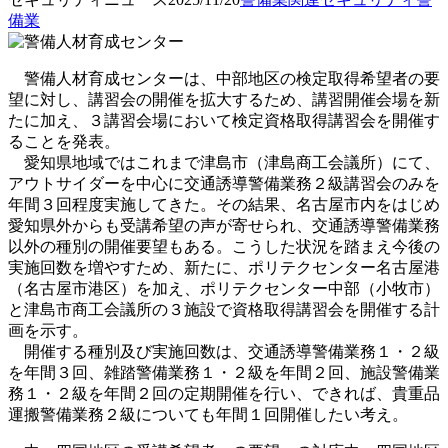
備業
警備人材育成センターは、中部地区の検定取得希望者の要
望に対し、講習会の開催を拡大するため、講習開催会場を新
たに加え、３講習会場において検定資格取得講習会を開催す
ることを発表。
愛知県地域ではこれまで津島市（津島商工会議所）にて、
アウトサイダーを中心に交通誘導警備業務２級講習会のみを
年間３回程度実施してきた。その結果、名古屋市内をはじめ
愛知県外からも受講希望の声が寄せられ、交通誘導警備業務
以外の種別の開催要望もある。こうした状況を踏まえ今後の
実施回数を増やすため、新たに、ポリテクセンター名古屋港
（名古屋市港区）を加え、ポリテクセンター中部（小牧市）
と津島市商工会議所の３施設で資格取得講習会を開催する計
画を示す。
開催する種別及び実施回数は、交通誘導警備業務１・２級
を年間３回、雑踏警備業務１・２級を年間２回、施設警備業
務１・２級を年間２回の定期開催を行い、できれば、貴重品
運搬警備業務２級についても年間１回開催したい考え。