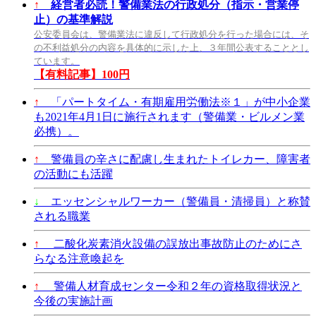
↑
経営者必読！警備業法の行政処分（指示・営業停
止）の基準解説
公安委員会は、警備業法に違反して行政処分を行った場合には、そ
の不利益処分の内容を具体的に示した上、３年間公表することとし
ています。
【有料記事】100円
↑
「パートタイム・有期雇用労働法※１」が中小企業
も2021年4月1日に施行されます（警備業・ビルメン業
必携）。
↑
警備員の辛さに配慮し生まれたトイレカー、障害者
の活動にも活躍
↓
エッセンシャルワーカー（警備員・清掃員）と称賛
される職業
↑
二酸化炭素消火設備の誤放出事故防止のためにさ
らなる注意喚起を
↑
警備人材育成センター令和２年の資格取得状況と
今後の実施計画