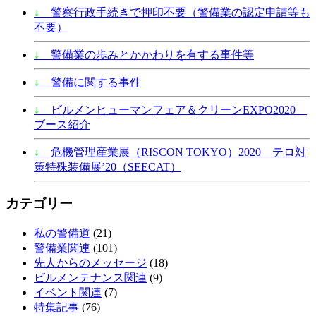
↓
警察行政手続きで押印不要（警備業の認定申請等も
不要）
↓
警備業の歩みとかかわりを有する事件等
↓
警備に関する事件
↓
ビルメンヒューマンフェア＆クリーンEXPO2020
ブース紹介
↓
危機管理産業展（RISCON TOKYO）2020 テロ対
策特殊装備展’20（SEECAT）
カテゴリー
私の警備道
(21)
警備業関連
(101)
先人からのメッセージ
(18)
ビルメンテナンス関連
(9)
イベント関連
(7)
特集記事
(76)