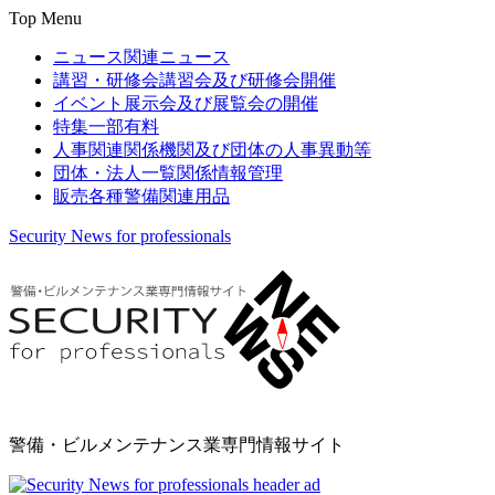
Top Menu
ニュース
関連ニュース
講習・研修会
講習会及び研修会開催
イベント
展示会及び展覧会の開催
特集
一部有料
人事関連
関係機関及び団体の人事異動等
団体・法人一覧
関係情報管理
販売
各種警備関連用品
Security News for professionals
警備・ビルメンテナンス業専門情報サイト