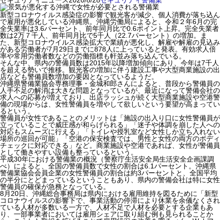
セキュリティニュース
2020/8/28
セキュリティ
警備業
新型コロナウイルス感染症の影響で観光客が減少、個人消費が落ち込ん
で雇用が悪化している沖縄県。沖縄労働局によると、令和２年6月の完
全失業率は3.6パーセント、前年同月比で0.6ポイント上昇。完全失業者
数は2万７千人、前年同月比で5千人（22.7パーセント）の増加。ま
た、新型コロナウイルス感染拡大で業績が悪化し、解雇や解雇の見込み
がある労働者が7月29日までに878人に上っていると発表。有効求人倍
率や常用労働者数などの労働指標も軒並み落ち込んでいる。
そんな中、県内の警備員数は2015年以降増加傾向にあり、今年は7千人
を超える勢いで推移。観光客の増加に伴う建設工事や大型商業施設の出
店なども警備員数増加の要因となっているようだ。
沖縄県警備業協会専務理事・金城和郎さんによると、普段から警備員の
人手不足の解消は大きな問題となっているが、最近になって警備会社の
求人への応募が増えており、出店ラッシュが続く大型商業施設や空港警
備の現場からは、女性警備員を増やして欲しいという要望が高まってい
るという。
警備員が女性であることのメリットは「施設の出入り口に女性警備員が
立っていることで威圧感が和らげられる」「迷子や体調を崩した人への
対応もスムーズに行える」「トイレや授乳室など女性しか立ち入れない
場所の巡回が可能」「空港の保安検査では、男性と女性の両方のボディ
チェックに対応できる」など。商業施設や空港であれば、女性が警備員
として働きやすい設備も整っているという。
平成30年における警備業の概況（警察庁生活安全局生活安全企画課調
べ）によると、全国の警備員数で女性の割合は6.1パーセント。沖縄県
警備業協会会員企業の女性警備員の割合は約3パーセントと、全国平均
の半分にとどまっているということもあり、県内の警備会社は特に女性
警備員の確保が急務となっている。
8月20日、沖縄総合事務局は県内における雇用維持を図るために「新型
コロナウイルスの影響下で、事業活動の停滞により休業を余儀なくされ
ている人材が多数いる一方で、人材不足で人材を必要とする企業もあ
り、一部事業者においては雇用シェアに取り組む例も見られることか