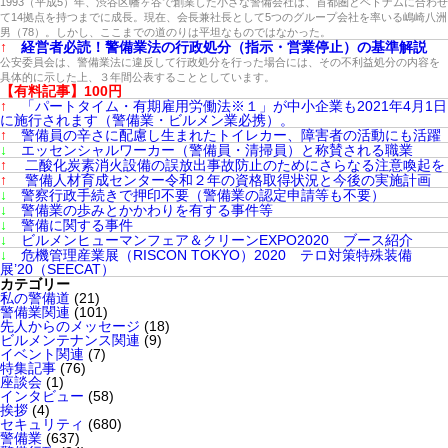
1993（平成5）年、渋谷区幡ヶ谷で創業した小さな警備会社は、首都圏とベトナムに合わせ
て14拠点を持つまでに成長。現在、会長兼社長として5つのグループ会社を率いる嶋崎八洲
男（78）。しかし、ここまでの道のりは平坦なものではなかった。
↑
経営者必読！警備業法の行政処分（指示・営業停止）の基準解説
公安委員会は、警備業法に違反して行政処分を行った場合には、その不利益処分の内容を
具体的に示した上、３年間公表することとしています。
【有料記事】100円
↑
「パートタイム・有期雇用労働法※１」が中小企業も2021年4月1日
に施行されます（警備業・ビルメン業必携）。
↑
警備員の辛さに配慮し生まれたトイレカー、障害者の活動にも活躍
↓
エッセンシャルワーカー（警備員・清掃員）と称賛される職業
↑
二酸化炭素消火設備の誤放出事故防止のためにさらなる注意喚起を
↑
警備人材育成センター令和２年の資格取得状況と今後の実施計画
↓
警察行政手続きで押印不要（警備業の認定申請等も不要）
↓
警備業の歩みとかかわりを有する事件等
↓
警備に関する事件
↓
ビルメンヒューマンフェア＆クリーンEXPO2020 ブース紹介
↓
危機管理産業展（RISCON TOKYO）2020 テロ対策特殊装備
展’20（SEECAT）
カテゴリー
私の警備道
(21)
警備業関連
(101)
先人からのメッセージ
(18)
ビルメンテナンス関連
(9)
イベント関連
(7)
特集記事
(76)
座談会
(1)
インタビュー
(58)
挨拶
(4)
セキュリティ
(680)
警備業
(637)