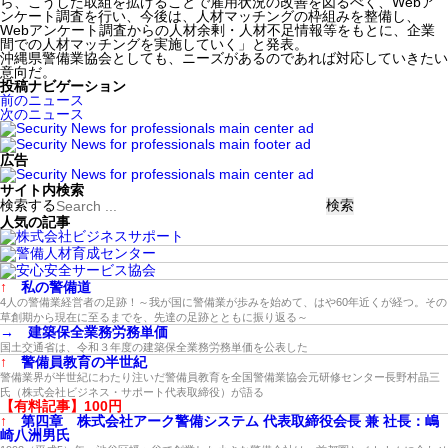
ら、こうした取組を拡げることで雇用状況の改善を図るべく、Webア
ンケート調査を行い、今後は、人材マッチングの枠組みを整備し、
Webアンケート調査からの人材余剰・人材不足情報等をもとに、企業
間での人材マッチングを実施していく」と発表。
沖縄県警備業協会としても、ニーズがあるのであれば対応していきたい
意向だ。
投稿ナビゲーション
前のニュース
次のニュース
広告
サイト内検索
検索する
人気の記事
↑
私の警備道
4人の警備業経営者の足跡！～我が国に警備業が歩みを始めて、はや60年近くが経つ。その
草創期から現在に至るまでを、先達の足跡とともに振り返る～
→
建築保全業務労務単価
国土交通省は、令和３年度の建築保全業務労務単価を公表した
↑
警備員教育の半世紀
警備業界が半世紀にわたり注いだ警備員教育を全国警備業協会元研修センター長野村晶三
氏（株式会社ビジネス・サポート代表取締役）が語る
【有料記事】100円
↑
第四章 株式会社アーク警備システム 代表取締役会長 兼 社長：嶋
崎八洲男氏