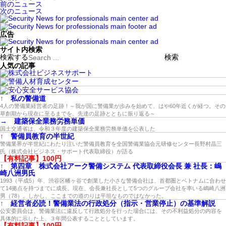
前のニュース
次のニュース
広告
サイト内検索
検索する
人気の記事
↑
私の警備道
4人の警備業経営者の足跡！～我が国に警備業が歩みを始めて、はや60年近くが経つ。その
草創期から現在に至るまでを、先達の足跡とともに振り返る～
→
建築保全業務労務単価
国土交通省は、令和３年度の建築保全業務労務単価を公表した
↑
警備員教育の半世紀
警備業界が半世紀にわたり注いだ警備員教育を全国警備業協会元研修センター長野村晶三
氏（株式会社ビジネス・サポート代表取締役）が語る
【有料記事】100円
↑
第四章 株式会社アーク警備システム 代表取締役会長 兼 社長：嶋
崎八洲男氏
1993（平成5）年、渋谷区幡ヶ谷で創業した小さな警備会社は、首都圏とベトナムに合わせ
て14拠点を持つまでに成長。現在、会長兼社長として5つのグループ会社を率いる嶋崎八洲
男（78）。しかし、ここまでの道のりは平坦なものではなかった。
↑
経営者必読！警備業法の行政処分（指示・営業停止）の基準解説
公安委員会は、警備業法に違反して行政処分を行った場合には、その不利益処分の内容を
具体的に示した上、３年間公表することとしています。
【有料記事】100円