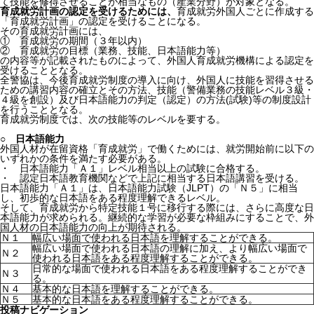
て技能を修得させることが相当なもの（産業分野）が対象となる。
育成就労計画の認定を受けるためには、
育成就労外国人ごとに作成する
「育成就労計画」の認定を受けることになる。
その育成就労計画には、
① 育成就労の期間（３年以内）
② 育成就労の目標（業務、技能、日本語能力等）
の内容等が記載されたものによって、外国人育成就労機構による認定を
受けることとなる。
全警協は、今後育成就労制度の導入に向け、外国人に技能を習得させる
ための講習内容の確立とその方法、技能（警備業務の技能レベル３級・
４級を創設）及び日本語能力の判定（認定）の方法(試験)等の制度設計
を行うこととなる。
育成就労制度では、次の技能等のレベルを要する。
○ 日本語能力
外国人材が在留資格「育成就労」で働くためには、就労開始前に以下の
いずれかの条件を満たす必要がある。
・ 日本語能力「Ａ１」レベル相当以上の試験に合格する。
・ 認定日本語教育機関などで上記に相当する日本語講習を受ける。
日本語能力「Ａ１」は、日本語能力試験（JLPT）の「Ｎ５」に相当
し、初歩的な日本語をある程度理解できるレベル。
そして、育成就労から特定技能１号に移行する際には、さらに高度な日
本語能力が求められる。継続的な学習が必要な枠組みにすることで、外
国人材の日本語能力の向上が期待される。
Ｎ１
幅広い場面で使われる日本語を理解することができる。
幅広い場面で使われる日本語の理解に加え、より幅広い場面で
Ｎ２
使われる日本語をある程度理解することができる。
日常的な場面で使われる日本語をある程度理解することができ
Ｎ３
る。
Ｎ４
基本的な日本語を理解することができる。
Ｎ５
基本的な日本語をある程度理解することができる。
投稿ナビゲーション