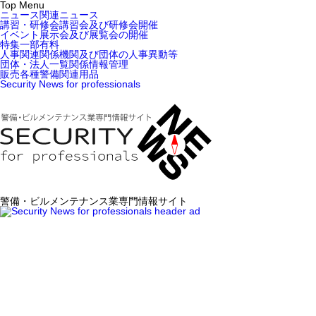
Top Menu
ニュース
関連ニュース
講習・研修会
講習会及び研修会開催
イベント
展示会及び展覧会の開催
特集
一部有料
人事関連
関係機関及び団体の人事異動等
団体・法人一覧
関係情報管理
販売
各種警備関連用品
Security News for professionals
警備・ビルメンテナンス業専門情報サイト