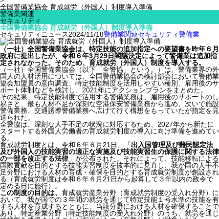
>
全国警備業協会 育成就労（外国人）制度導入準備
警備業関連
セキュリティ
全国警備業協会 育成就労（外国人）制度導入準備
セキュリティニュース
2024/11/18
警備業関連
セキュリティ
警備業
（一社）全国警備業協会は、特定技能の追加指定への要望書を昨年６月
政府に提出したが、令和６年3月29日閣議決定によって警備業は追加指
定されなかった。そのため、育成就労（外国人）制度を導入する。
（一社）全国警備業協会（以下「全警協」という。）は、警備業界の外
国人の人材活用については、全国警備業協会の検討部会において警備業
協会加盟員の意向調査、特定技能制度を活用しやすい種別、雇用後のサ
ポート体制などを検討し、2021年にアクションプランをまとめた。
その結果、特定技能制度で活用する警備業務は、雇用後のサポートのし
易さと、最も人材不足が深刻な空港保安警備業務から進め、次いで施設
警備業務、交通誘導警備業務へ広げて行く構想をもっていたが指定を見
送られた。
全警協は、深刻な人手不足の状況に対応するため、2027年から新たに
スタートする外国人労働者の育成就労制度の導入に向け準備を進めてい
る。
育成就労制度とは、令和６年６月21日、「
出入国管理及び難民認定法
及び外国人の技能実習の適正な実施及び技能実習生の保護に関する法律
の一部を改正する法律
」が公布された。それによって、技能移転による
国際貢献を目的とする技能実習制度を抜本的に見直し、我が国の人手不
足分野における人材の育成・確保を目的とする育成就労制度が創設され
る（育成就労制度は令和６年６月21日から起算して３年以内の政令で
定める日に施行）。
この制度の目的は、
育成就労産業分野（育成就労制度の受入れ分野）に
おいて、我が国での３年間の就労を通じて特定技能１号水準の技能を有
する人材を育成するとともに、当該分野における人材を確保することで
あり、特定産業分野（特定技能制度の受入れ分野）のうち、就労を通じ