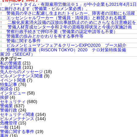
↑
「パートタイム・有期雇用労働法※１」が中小企業も2021年4月1日
に施行されます（警備業・ビルメン業必携）。
↑
警備員の辛さに配慮し生まれたトイレカー、障害者の活動にも活躍
↓
エッセンシャルワーカー（警備員・清掃員）と称賛される職業
↑
二酸化炭素消火設備の誤放出事故防止のためにさらなる注意喚起を
↑
警備人材育成センター令和２年の資格取得状況と今後の実施計画
↓
警察行政手続きで押印不要（警備業の認定申請等も不要）
↓
警備業の歩みとかかわりを有する事件等
↓
警備に関する事件
↓
ビルメンヒューマンフェア＆クリーンEXPO2020 ブース紹介
↓
危機管理産業展（RISCON TOKYO）2020 テロ対策特殊装備
展’20（SEECAT）
カテゴリー
私の警備道
(21)
警備業関連
(101)
先人からのメッセージ
(18)
ビルメンテナンス関連
(9)
イベント関連
(7)
特集記事
(76)
座談会
(1)
インタビュー
(58)
挨拶
(4)
セキュリティ
(680)
警備業
(637)
警備行政
(24)
セキュリティ関連
(164)
ビルメンテナンス
(144)
危機管理
(15)
一般
(114)
警備に関する事件
(19)
事故
(16)